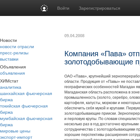
Войти
Зарегистрироваться
09.04.2008
Новости
новости отрасли
пресс-релизы
Компания «Пава» отп
выставки
золотодобывающие п
Объявления
объявления
ОАО «Пава», крупнейший зернопереработ
ХИМстат
области. Продукция от «Павы» не поставля
аналитика
географических особенностей Магадан я
шанхайская фьючерсная
Магаданская область расположена в зоне
промышленность (золото, серебро, олово
биржа
картофеля, капусты, моркови и некоторых
токийская фьючерсная
обеспечить себя мукой и крупами. Перву
биржа
золотодобывающие прииски. Зерноперераб
мумбайская фьючерсная
и перловую крупы. По словам специалист
биржа
несколько раз в год достаточно крупными
сотрудничества с золотодобывающими пр
мировые цены
хорошие перспективы расширения сотруд
экспорт-импорт