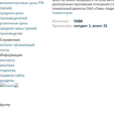
качеству нашей продукции и четкому вып
внешнеторговые цены РФ
долгосрочные партнерские отношения с к
(архив)
генеральный директор ОАО «Пава» Андре
средние цены
Комментарии
производителей
Источник:
ПАВА
розничные цены
Просмотры:
сегодня: 1, всего: 51
средние цены (архив)
производство
Справочник
каталог организаций
госты
Информация
контакты
реклама
подписка
правила сайта
разделы
поиск
футер