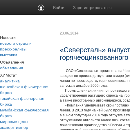
Войти
Зарегистрироваться
23.06.2014
Новости
новости отрасли
пресс-релизы
«Северсталь» выпуст
выставки
горячеоцинкованного
Объявления
объявления
ОАО «Северсталь» произвела на Череп
ХИМстат
заводов по производству стали в мире (в
аналитика
линии по производству горячеоцинкованн
шанхайская фьючерсная
запуска в декабре 2005 года.
Промышленная линия по производству г
биржа
удовлетворения растущего спроса на гор
токийская фьючерсная
а также иностранных автоконцернов, соз
биржа
«Компания увеличивает свои поставки в
мумбайская фьючерсная
линии. В 2013 году на ней было произвед
биржа
а в 1-ом полугодии 2014 года отгрузка ав
отгруженного автолиста более 80% сост
мировые цены
локализовали производство в России и с
экспорт-импорт