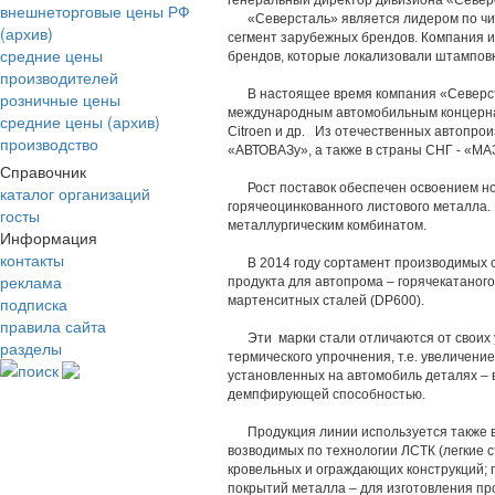
генеральный директор дивизиона «Севе
внешнеторговые цены РФ
«Северсталь» является лидером по чис
(архив)
сегмент зарубежных брендов. Компания и
средние цены
брендов, которые локализовали штамповк
производителей
В настоящее время компания «Северста
розничные цены
международным автомобильным концернам к
средние цены (архив)
Citroen и др. Из отечественных автопро
производство
«АВТОВАЗу», а также в страны СНГ - «МА
Справочник
Рост поставок обеспечен освоением нов
каталог организаций
горячеоцинкованного листового металла.
госты
металлургическим комбинатом.
Информация
контакты
В 2014 году сортамент производимых с
реклама
продукта для автопрома – горячекатаног
подписка
мартенситных сталей (DP600).
правила сайта
Эти марки стали отличаются от своих уж
разделы
термического упрочнения, т.е. увеличение
поиск
установленных на автомобиль деталях – 
демпфирующей способностью.
Продукция линии используется также в 
возводимых по технологии ЛСТК (легкие 
кровельных и ограждающих конструкций;
покрытий металла – для изготовления п