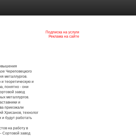
Подписка на услуги
Реклама на сайте
повышения
азе Череповецкого
ия металлургов.
и теоретическую и
а, понятно - они
Сортовой завод
ных металлургов.
аставники и
ова приезжали
й Хрисанов, технолог
 и будут работать
ов на работу в
 – Сортовой завод