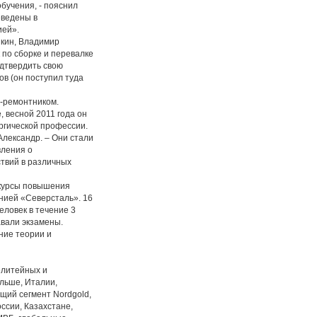
бучения, - пояснил
еведены в
ией».
кин, Владимир
 по сборке и перевалке
одтвердить свою
ов (он поступил туда
-ремонтником.
 весной 2011 года он
ргической профессии.
Александр. – Они стали
вления о
ствий в различных
 курсы повышения
нией «Северсталь». 16
еловек в течение 3
авали экзамены.
ние теории и
елитейных и
ольше, Италии,
щий сегмент Nordgold,
ссии, Казахстане,