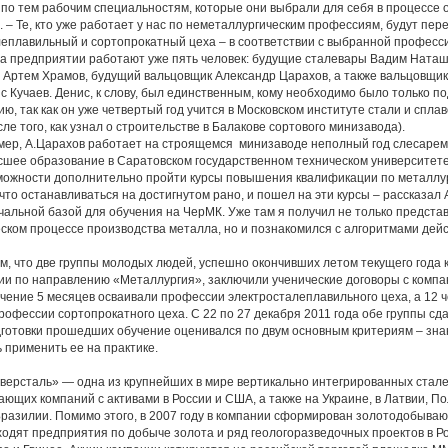
 по тем рабочим специальностям, которые они выбрали для себя в процессе о
 – Те, кто уже работает у нас по неметаллургическим профессиям, будут пер
еплавильный и сортопрокатный цеха – в соответствии с выбранной професс
предприятии работают уже пять человек: будущие сталевары Вадим Наташ
 Артем Храмов, будущий вальцовщик Александр Царахов, а также вальцовщик
с Кучаев. Денис, к слову, был единственным, кому необходимо было только п
ю, так как он уже четвертый год учится в Московском институте стали и сплав
сле того, как узнал о строительстве в Балакове сортового минизавода).
р, А.Царахов работает на строящемся минизаводе неполный год слесарем
шее образование в Саратовском государственном техническом университете,
зможности дополнительно пройти курсы повышения квалификации по металлу
 останавливаться на достигнутом рано, и пошел на эти курсы – рассказал 
альной базой для обучения на ЧерМК. Уже там я получил не только предста
ском процессе производства металла, но и познакомился с алгоритмами дей
что две группы молодых людей, успешно окончивших летом текущего года
и по направлению «Металлургия», заключили ученические договоры с компа
ечение 5 месяцев осваивали профессии электросталеплавильного цеха, а 12 ч
рофессии сортопрокатного цеха. С 22 по 27 декабря 2011 года обе группы сд
готовки прошедших обучение оценивался по двум основным критериям – зна
 применить ее на практике.
сталь» — одна из крупнейших в мире вертикально интегрированных стал
ющих компаний c активами в России и США, а также на Украине, в Латвии, П
разилии. Помимо этого, в 2007 году в компании сформирован золотодобываю
ходят предприятия по добыче золота и ряд геологоразведочных проектов в Ро