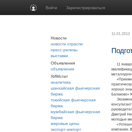
Войти
Зарегистрироваться
11.01.2012
Новости
новости отрасли
пресс-релизы
Подго
выставки
Объявления
11 января 2
объявления
квалификац
металлургич
ХИМстат
«Приемная 
аналитика
практическу
шанхайская фьючерсная
хорошо знаю
биржа
Балаково» Ю
токийская фьючерсная
Экзамены у
консультант
биржа
руководител
мумбайская фьючерсная
Дмитрий Ниф
биржа
молодые ме
мировые цены
«Успешная 
экспорт-импорт
компанию. В