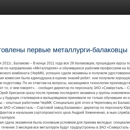
товлены первые металлурги-балаковцы
011г., Балаково – В конце 2011 года все 28 балаковцев, прошедших курсы 
ии по направлению «Металлургия» и обучившихся рабочим профессиям на б
еского комбината (ЧерМК), успешно сдали экзамены и получили удостоверен
комиссия была единодушна в оценке знаний ребят: они получили хорошую 
ю подготовку. По их ответам на вопросы, касающимся технологии производств
т то, о чем говорят», - сообщил директор по персоналу ЗАО «Северсталь – 
рий Хрисанов сразу после приема последнего экзамена у группы новоявлен
 будущих сталеваров и вальцовщиков принимали не только обучавшие их н
ы – опытные работники ЧерМК. Специально для этого в Череповец из Балак
и ЗАО «Северсталь – Сортовой завод Балаково»: директор по персоналу Юри
антов и начальник сортопрокатного цеха Андрей Хижниченко, в чьих службах
таллурги.
сдача экзаменов была основным условием для приема молодых специалист
 течение 3 месяцев все металлурги будут трудоустроены в ЗАО «Северсталь