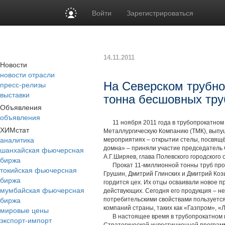
Войти
Зарегистрироваться
14.11.2011
Новости
новости отрасли
пресс-релизы
На Северском трубн
выставки
тонна бесшовных тру
Объявления
объявления
11 ноября 2011 года в трубопрокатном ц
ХИМстат
Металлургическую Компанию (ТМК), выпу
аналитика
мероприятиях – открытии стелы, посвящё
шанхайская фьючерсная
домна» – приняли участие председатель 
А.Г.Ширяев, глава Полевского городского
биржа
Прокат 11-миллионной тонны труб пров
токийская фьючерсная
Грушин, Дмитрий Глинских и Дмитрий Коз
биржа
гордится цех. Их отцы осваивали новое пр
мумбайская фьючерсная
действующих. Сегодня его продукция – 
биржа
потребительскими свойствами пользуетс
компаний страны, таких как «Газпром», «
мировые цены
В настоящее время в трубопрокатном це
экспорт-импорт