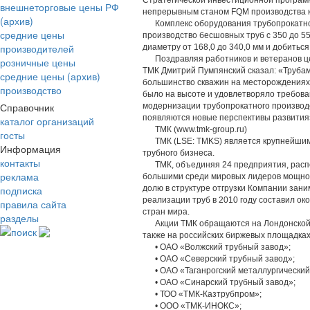
Стратегической инвестиционной программ
внешнеторговые цены РФ
непрерывным станом FQM производства ко
(архив)
Комплекс оборудования трубопрокатног
средние цены
производство бесшовных труб с 350 до 55
производителей
диаметру от 168,0 до 340,0 мм и добитьс
Поздравляя работников и ветеранов цех
розничные цены
ТМК Дмитрий Пумпянский сказал: «Трубам
средние цены (архив)
большинство скважин на месторождениях 
производство
было на высоте и удовлетворяло требова
Справочник
модернизации трубопрокатного производст
появляются новые перспективы развития
каталог организаций
ТМК (www.tmk-group.ru)
госты
ТМК (LSE: TMKS) является крупнейшим р
Информация
трубного бизнеса.
контакты
ТМК, объединяя 24 предприятия, распо
реклама
большими среди мировых лидеров мощнос
подписка
долю в структуре отгрузки Компании за
реализации труб в 2010 году составил ок
правила сайта
стран мира.
разделы
Акции ТМК обращаются на Лондонской ф
поиск
также на российских биржевых площадках
• ОАО «Волжский трубный завод»;
• ОАО «Северский трубный завод»;
• ОАО «Таганрогский металлургический
• ОАО «Синарский трубный завод»;
• ТОО «ТМК-Казтрубпром»;
• ООО «ТМК-ИНОКС»;