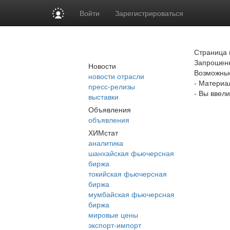
Войти
Зарегистрироваться
Страница 
Запрошенн
Новости
Возможны
новости отрасли
- Материа
пресс-релизы
- Вы ввел
выставки
Объявления
объявления
ХИМстат
аналитика
шанхайская фьючерсная
биржа
токийская фьючерсная
биржа
мумбайская фьючерсная
биржа
мировые цены
экспорт-импорт