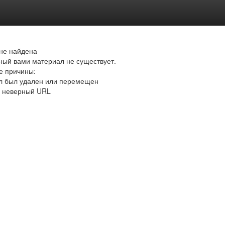
не найдена
ый вами материал не существует.
е причины:
л был удален или перемещен
и неверный URL