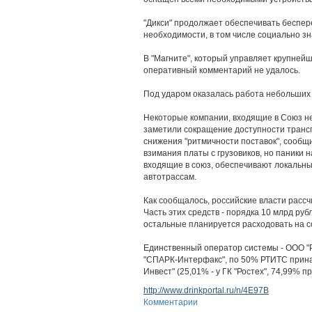
"Дикси" продолжает обеспечивать беспер
необходимости, в том числе социально з
В "Магните", который управляет крупнейш
оперативный комментарий не удалось.
Под ударом оказалась работа небольших 
Некоторые компании, входящие в Союз н
заметили сокращение доступности трансп
снижения "ритмичности поставок", сообщ
взимания платы с грузовиков, но паники н
входящие в союз, обеспечивают локальн
автотрассам.
Как сообщалось, российские власти рассч
Часть этих средств - порядка 10 млрд ру
остальные планируется расходовать на с
Единственный оператор системы - ООО "
"СПАРК-Интерфакс", по 50% РТИТС прина
Инвест" (25,01% - у ГК "Ростех", 74,99%
http://www.drinkportal.ru/n/4E97B
Комментарии