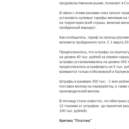
продовольственном рынке, полагают в С
В связи с этими рисками союз просит пра
установить нулевые тарифы минимум на 
на территории всей страны, включая моск
пройденный маршрут.
Как сообщалось, тариф за проезд грузови
километр пройденного пути. С 1 марта 201
Предполагалось, что штрафы за неуплат
на уровне 40 тыс. рублей за первое нару
штрафы устанавливались на уровне 450 т
предполагалось штрафовать на 5 тыс. ру
взимаются только в Московской и Калужск
Штрафы в размере 450 тыс. - 1 млн рубл
поставок молока на переработку, а такж
производителей молока.
В пятницу стало известно, что Минтранс 
12-тонники от штрафов - до принятия реш
100 тыс. рублей).
Критика "Платона"