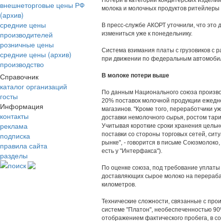
Потери в категории кондитерских издели
внешнеторговые цены РФ
молока и молочных продуктов ритейлеры 
(архив)
средние цены
В пресс-службе АКОРТ уточнили, что это 
производителей
измениться уже к понедельнику.
розничные цены
Система взимания платы с грузовиков с 
средние цены (архив)
при движении по федеральным автомобил
производство
Справочник
В молоке потери выше
каталог организаций
По данным Национального союза производ
госты
20% поставок молочной продукции ежедне
Информация
магазинов. "Кроме того, переработчики у
контакты
доставки немолочного сырья, ростом тари
реклама
Учитывая короткие сроки хранения цель
подписка
поставки со стороны торговых сетей, сит
рынке", - говорится в письме Союзмолок
правила сайта
есть у "Интерфакса").
разделы
поиск
По оценке союза, под требование уплаты
доставляющих сырое молоко на перераба
километров.
Технические сложности, связанные с про
системе "Платон", необеспеченностью 90
отображением фактического пробега, в с