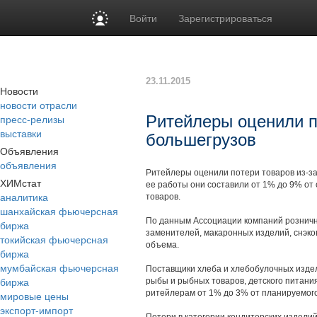
Войти
Зарегистрироваться
23.11.2015
Новости
новости отрасли
пресс-релизы
Ритейлеры оценили п
выставки
большегрузов
Объявления
объявления
Ритейлеры оценили потери товаров из-за
ХИМстат
ее работы они составили от 1% до 9% от 
аналитика
товаров.
шанхайская фьючерсная
По данным Ассоциации компаний розничной
биржа
заменителей, макаронных изделий, снэков
токийская фьючерсная
объема.
биржа
мумбайская фьючерсная
Поставщики хлеба и хлебобулочных издели
биржа
рыбы и рыбных товаров, детского питания
ритейлерам от 1% до 3% от планируемог
мировые цены
экспорт-импорт