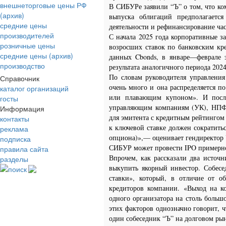
внешнеторговые цены РФ
В СИБУРе заявили “Ъ” о том, что к
(архив)
выпуска облигаций предполагаетс
средние цены
деятельности и рефинансирование ча
производителей
С начала 2025 года корпоративные 
розничные цены
возросших ставок по банковским кр
средние цены (архив)
данных Cbonds, в январе—феврале 
производство
результата аналогичного периода 20
По словам руководителя управлени
Справочник
очень много и она распределяется 
каталог организаций
или плавающим купоном». И посл
госты
управляющим компаниям (УК), НПФ, 
Информация
для эмитента с кредитным рейтингом 
контакты
к ключевой ставке должен сократитьс
реклама
опциона)»,— оценивает гендиректор 
подписка
СИБУР может провести IPO примерно
правила сайта
Впрочем, как рассказали два источ
разделы
выкупить якорный инвестор. Собес
поиск
ставки», который, в отличие от о
кредиторов компании. «Выход на ко
одного организатора на столь больш
этих факторов однозначно говорит, 
один собеседник “Ъ” на долговом ры