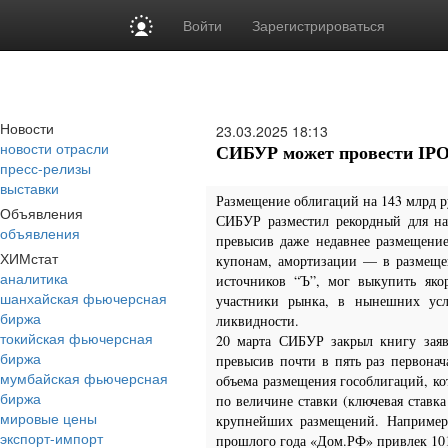
Войти
Зарегистрироваться
Новости
23.03.2025
18:13
новости отрасли
СИБУР может провести IPO
пресс-релизы
выставки
Размещение облигаций на 143 млрд 
Объявления
СИБУР разместил рекордный для на
объявления
превысив даже недавнее размещени
ХИМстат
купонам, амортизации — в размеще
аналитика
источников “Ъ”, мог выкупить яко
шанхайская фьючерсная
участники рынка, в нынешних усл
биржа
ликвидности.
токийская фьючерсная
20 марта СИБУР закрыл книгу заяв
биржа
превысив почти в пять раз первона
мумбайская фьючерсная
объема размещения гособлигаций, к
биржа
по величине ставки (ключевая ставк
мировые цены
крупнейших размещений. Например,
экспорт-импорт
прошлого года «Дом.РФ» привлек 101