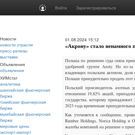
Войти
Зарегистрироваться
Новости
01.08.2024
15:12
новости отрасли
«Акрону» стало ненамного 
пресс-релизы
выставки
Польша по решению суда сняла прин
Объявления
удобрений группе Azoty. Но из-за
объявления
владеющих польским активом, доля 
ХИМстат
Польши принудительно продать этот 
аналитика
Польский производитель азотных у
шанхайская фьючерсная
отношении 19,82% акций, принадлеж
биржа
государства, которому принадлежит
токийская фьючерсная
2023 года временным принудительны
биржа
мумбайская фьючерсная
Как уточняется в сообщении, пров
биржа
Rainbee Holdings, Norica Holding и 
мировые цены
жалобы компаний на решение о прин
экспорт-импорт