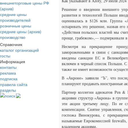
Как указывают в Azoty, 29 июля 2024
внешнеторговые цены РФ
(архив)
Решение о введении внешнего упр
средние цены
развития и технологий Польши ввод
производителей
оценивалась в $126 млн. Группа «
розничные цены
оспаривать это решение, назвав его
средние цены (архив)
«Действия польских властей мы счи
производство
проще, грабежом»,— подчеркивали в
Справочник
Несмотря на прекращение принуд
каталог организаций
замороженными в связи с санкциям
госты
введены санкции ЕС и Великобрита
Информация
включен в черный список Польши. С 
контакты
также не имеет возможности осуществ
реклама
В «Акроне» заявили “Ъ”, что после
подписка
планируют продавать иностранные ак
правила сайта
разделы
Партнер коллегии адвокатов Pen & 
поиск
акциями структур «Акрона» в группе
эти акции третьему лицу. По ее с
компенсации. Снятие управления, счи
госпожа Винокурова, с прекращен
называемые Еврокомиссией firewalls,
владением акциями.