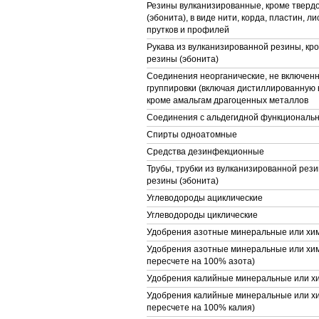
Резины вулканизированные, кроме тверд
(эбонита), в виде нити, корда, пластин, ли
прутков и профилей
Рукава из вулканизированной резины, кр
резины (эбонита)
Соединения неорганические, не включенн
группировки (включая дистиллированную 
кроме амальгам драгоценных металлов
Соединения с альдегидной функциональн
Спирты одноатомные
Средства дезинфекционные
Трубы, трубки из вулканизированной рези
резины (эбонита)
Углеводороды ациклические
Углеводороды циклические
Удобрения азотные минеральные или хи
Удобрения азотные минеральные или хим
пересчете на 100% азота)
Удобрения калийные минеральные или х
Удобрения калийные минеральные или хи
пересчете на 100% калия)