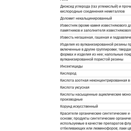
Диоксид углерода (газ углекислый) и про
кислородные соединения неметаллов
Доломит некальцинированный
Известняк (кроме камня известнякового д
памятников и заполнителя известняковог
Известь негашеная, гашеная и гидравлич
Изделия из вулканизированной резины пр
включенные в другие группировки; тверда
формах и изделия из нее; напольные покр
вулканизированной пористой резины
Инсектициды
Кислород
Кислота азотная неконцентрированная в
Кислота уксусная
Кислоты насыщенные ациклические моно
производные
Корунд искусственный
Красители органические синтетические и 
основе; продукты синтетические органиче
используемые в качестве препаратов фл
отбеливающих или люминофоров; лаки ц