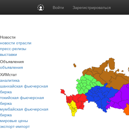
Войти
Зарегистрироваться
Новости
новости отрасли
пресс-релизы
выставки
Объявления
объявления
ХИМстат
аналитика
шанхайская фьючерсная
биржа
токийская фьючерсная
биржа
мумбайская фьючерсная
биржа
мировые цены
экспорт-импорт