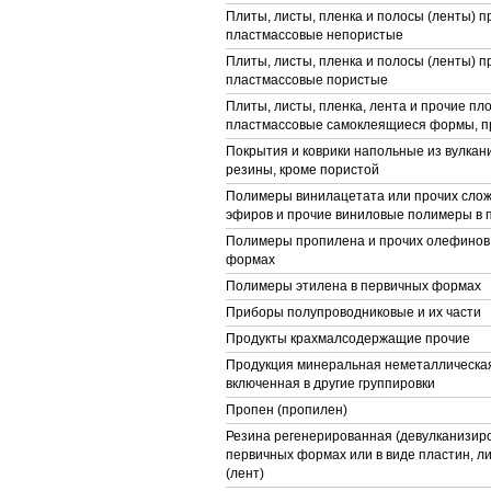
Плиты, листы, пленка и полосы (ленты) п
пластмассовые непористые
Плиты, листы, пленка и полосы (ленты) п
пластмассовые пористые
Плиты, листы, пленка, лента и прочие пл
пластмассовые самоклеящиеся формы, п
Покрытия и коврики напольные из вулка
резины, кроме пористой
Полимеры винилацетата или прочих сло
эфиров и прочие виниловые полимеры в
Полимеры пропилена и прочих олефинов
формах
Полимеры этилена в первичных формах
Приборы полупроводниковые и их части
Продукты крахмалсодержащие прочие
Продукция минеральная неметаллическая
включенная в другие группировки
Пропен (пропилен)
Резина регенерированная (девулканизиро
первичных формах или в виде пластин, л
(лент)