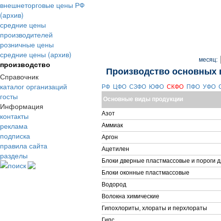
внешнеторговые цены РФ
(архив)
средние цены
производителей
розничные цены
средние цены (архив)
месяц:
производство
Производство основных 
Справочник
каталог организаций
РФ
ЦФО
СЗФО
ЮФО
СКФО
ПФО
УФО
госты
Основные виды продукции
Информация
Азот
контакты
реклама
Аммиак
подписка
Аргон
правила сайта
Ацетилен
разделы
Блоки дверные пластмассовые и пороги д
поиск
Блоки оконные пластмассовые
Водород
Волокна химические
Гипохлориты, хлораты и перхлораты
Гипс