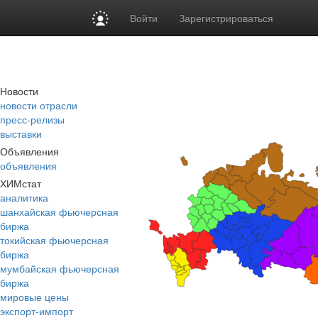
Войти
Зарегистрироваться
Новости
новости отрасли
пресс-релизы
выставки
Объявления
объявления
ХИМстат
аналитика
шанхайская фьючерсная
биржа
токийская фьючерсная
биржа
мумбайская фьючерсная
биржа
мировые цены
экспорт-импорт