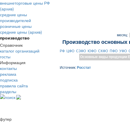
внешнеторговые цены РФ
(архив)
средние цены
производителей
розничные цены
средние цены (архив)
месяц:
производство
Производство основных 
Справочник
каталог организаций
РФ
ЦФО
СЗФО
ЮФО
СКФО
ПФО
УФО
госты
Основные виды продукции
Е
Информация
контакты
Источник:
Росстат
реклама
подписка
правила сайта
разделы
поиск
футер