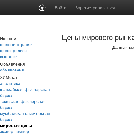
Войти
Зарегистрироваться
Цены мирового рынк
Новости
новости отрасли
Данный ма
пресс-релизы
выставки
Объявления
объявления
ХИМстат
аналитика
шанхайская фьючерсная
биржа
токийская фьючерсная
биржа
мумбайская фьючерсная
биржа
мировые цены
экспорт-импорт