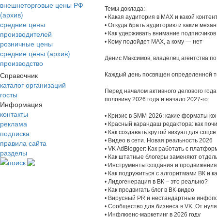
внешнеторговые цены РФ
Темы доклада:
(архив)
• Какая аудитория в MAX и какой контен
средние цены
• Откуда брать аудиторию и какие меха
производителей
• Как удерживать внимание подписчиков
• Кому подойдет MAX, а кому — нет
розничные цены
средние цены (архив)
Денис Максимов, владелец агентства п
производство
Справочник
Каждый день посвящен определенной те
каталог организаций
Перед началом активного делового года 
госты
половину 2026 года и начало 2027-го:
Информация
контакты
• Кризис в SMM-2026: какие форматы ко
реклама
• Красный карандаш редактора: как поч
подписка
• Как создавать крутой визуал для соцс
• Видео в сети. Новая реальность 2026
правила сайта
• VK AdBlogger: Как работать с платфор
разделы
• Как штатные блогеры заменяют отдел
поиск
• Инструменты создания и продвижения
• Как подружиться с алгоритмами ВК и к
• Лидогенерация в ВК – это реально?
• Как продвигать блог в ВК-видео
• Вирусный PR и нестандартные инфопо
• Сообщество для бизнеса в VK. От нуля
• Инфлюенс-маркетинг в 2026 году