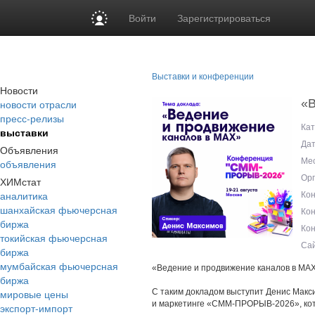
Войти
Зарегистрироваться
Выставки и конференции
Новости
«В
новости отрасли
пресс-релизы
Кат
выставки
Дат
Объявления
Мес
объявления
Орг
ХИМстат
аналитика
Кон
шанхайская фьючерсная
Кон
биржа
Кон
токийская фьючерсная
Сай
биржа
мумбайская фьючерсная
«Ведение и продвижение каналов в МА
биржа
мировые цены
С таким докладом выступит Денис Макси
и маркетинге «СММ-ПРОРЫВ-2026», кото
экспорт-импорт