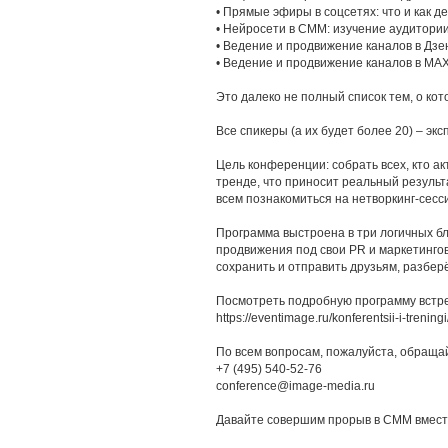
• Прямые эфиры в соцсетях: что и как д
• Нейросети в СММ: изучение аудитории
• Ведение и продвижение каналов в Дзе
• Ведение и продвижение каналов в МА
Это далеко не полный список тем, о ко
Все спикеры (а их будет более 20) – эк
Цель конференции: собрать всех, кто ак
тренде, что приносит реальный результа
всем познакомиться на нетворкинг-сесси
Программа выстроена в три логичных бл
продвижения под свои PR и маркетингов
сохранить и отправить друзьям, разберё
Посмотреть подробную программу встре
https://eventimage.ru/konferentsii-i-trenin
По всем вопросам, пожалуйста, обраща
+7 (495) 540-52-76
conference@image-media.ru
Давайте совершим прорыв в СММ вмест