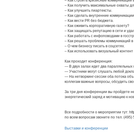
– Как строить кризисные коммуникации в
– Как получить максимальные охваты дл
– Как улучшить пиартексты.
– Как сделать внутренние коммуникац
– Как вести PR без бюджета.
– Как оживить корпоративную газету?
– Как защищать репутацию в сети и удал
– Как работать с инфоповодами в госстр
– Как решать проблемы коммуникаций в г
– О чем бизнесу писать в соцсетях.
– Как использовать визуальный контент 
Как проходит конференция:
— В двух залах идет два параллельных 
— Участники могут слушать любой докла
— На нетворкинг-сессии оба потока объ
коллегам важные вопросы, обсудить сво
За три дня конференции вы пройдете не
энергетический заряд и мотивацию к н
Все подробности о мероприятии тут: https:
по всем вопросам звоните по тел. (495)
Выставки и конференции