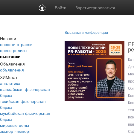
Войти
Зарегистрироваться
Выставки и конференции
Новости
PR
новости отрасли
ре
пресс-релизы
выставки
Кат
Объявления
Дат
объявления
Ме
ХИМстат
про
аналитика
шанхайская фьючерсная
Орг
биржа
Кон
токийская фьючерсная
Ко
биржа
те
мумбайская фьючерсная
Кон
биржа
мировые цены
mai
экспорт-импорт
Сай