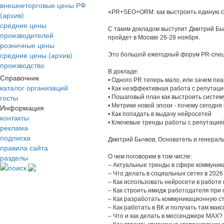
внешнеторговые цены РФ
«PR+SEO+ORM: как выстроить единую сис
(архив)
средние цены
С таким докладом выступит Дмитрий 
производителей
пройдет в Москве 26-28 ноября.
розничные цены
средние цены (архив)
Это большой ежегодный форум PR-спец
производство
В докладе:
Справочник
• Одного PR теперь мало, или зачем пи
каталог организаций
• Как неэффективная работа с репутаци
госты
• Пошаговый план как выстроить сист
• Метрики новой эпохи - почему сегодня
Информация
• Как попадать в выдачу нейросетей
контакты
• Ключевые тренды работы с репутацией
реклама
подписка
Дмитрий Бычков, Основатель и генераль
правила сайта
разделы
О чем поговорим в том числе:
– Актуальные тренды в сфере коммуника
поиск
– Что делать в социальных сетях в 2026
– Как использовать нейросети в работе
– Как строить имидж работодателя при
– Как разработать коммуникационную ст
– Как работать в ВК и получать там мак
– Что и как делать в мессенджере MAX?