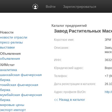
Войти
Зарегистрироваться
Каталог предприятий
Завод Растительных Мас
Новости
новости отрасли
Короткое имя:
ЗРМ 
пресс-релизы
выставки
Описание:
Заво
масе
Объявления
объявления
ИНН:
3632
ХИМстат
Юридический адрес:
Воро
аналитика
шанхайская фьючерсная
Телефон:
+7 (9
биржа
токийская фьючерсная
Дата регистрации в каталоге:
26.1
биржа
Адрес профиля BizOn:
http:
мумбайская фьючерсная
<< Назад в каталог
биржа
мировые цены
экспорт-импорт