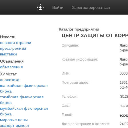
Войти
Зарегистрироваться
Каталог предприятий
ЦЕНТР ЗАЩИТЫ ОТ КОР
Новости
новости отрасли
Описание:
Лако
пресс-релизы
окра
выставки
Краткая информация:
Лако
Объявления
окра
объявления
ХИМстат
ИНН:
0000
аналитика
Почтовый адрес:
1961
шанхайская фьючерсная
оф.4
биржа
токийская фьючерсная
Телефон:
(812
биржа
Факс:
http:
мумбайская фьючерсная
биржа
E-mail:
мировые цены
Дата регистрации в каталоге:
24.0
экспорт-импорт