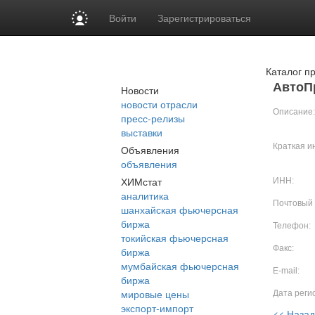
Войти
Зарегистрироваться
Каталог п
АвтоП
Новости
новости отрасли
Описание:
пресс-релизы
выставки
Краткая и
Объявления
объявления
ХИМстат
ИНН:
аналитика
Почтовый 
шанхайская фьючерсная
биржа
Телефон:
токийская фьючерсная
Факс:
биржа
мумбайская фьючерсная
E-mail:
биржа
мировые цены
Дата регис
экспорт-импорт
<< Назад