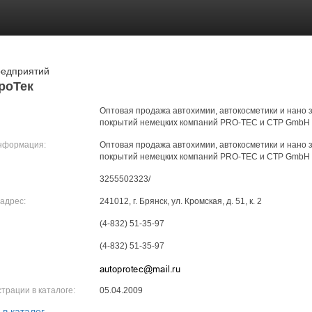
редприятий
роТек
Оптовая продажа автохимии, автокосметики и нано
покрытий немецких компаний PRO-TEC и CTP GmbH
нформация:
Оптовая продажа автохимии, автокосметики и нано
покрытий немецких компаний PRO-TEC и CTP GmbH
3255502323/
адрес:
241012, г. Брянск, ул. Кромская, д. 51, к. 2
(4-832) 51-35-97
(4-832) 51-35-97
трации в каталоге:
05.04.2009
 в каталог