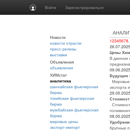
Войти
Зарегистрироваться
АНАЛИ
Новости
1
2
3
4
5
6
7
8
.
новости отрасли
26.07.202
пресс-релизы
Цены Химп
выставки
В данном 
Объявления
предназна
объявления
09.06.202
ХИМстат
Будущие 
аналитика
Мировые ц
шанхайская фьючерсная
экспорта и
биржа
29.05.202
токийская фьючерсная
Стоимост
биржа
Стоимость
мумбайская фьючерсная
поливинил
биржа
08.05.202
мировые цены
Удобрени
экспорт-импорт
Крупные п