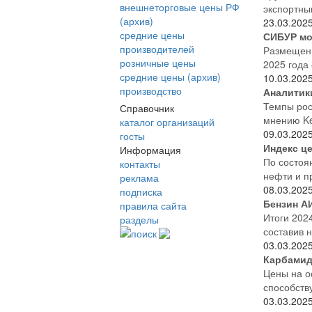
внешнеторговые цены РФ
экспортны
(архив)
23.03.202
средние цены
СИБУР мо
производителей
Размещени
розничные цены
2025 года
средние цены (архив)
10.03.202
производство
Аналитик
Темпы рос
Справочник
мнению Ke
каталог организаций
09.03.202
госты
Индекс ц
Информация
По состоя
контакты
нефти и пр
реклама
08.03.202
подписка
Бензин АИ
правила сайта
Итоги 202
разделы
составив н
поиск
03.03.202
Карбамид
Цены на о
способств
03.03.202