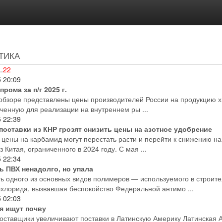
ТИКА
..
22
5
20:09
рома за п/г 2025 г.
обзоре представлены цены производителей России на продукцию 
ченную для реализации на внутреннем ры ...
5
22:39
поставки из КНР грозят снизить цены на азотное удобрение
ены на карбамид могут перестать расти и перейти к снижению н
з Китая, ограниченного в 2024 году. С мая ...
5
22:34
ь ПВХ ненадолго, но упала
 одного из основных видов полимеров — используемого в строите
хлорида, вызвавшая беспокойство Федеральной антимо ...
5
02:03
я ищут почву
оставщики увеличивают поставки в Латинскую Америку Латинская 