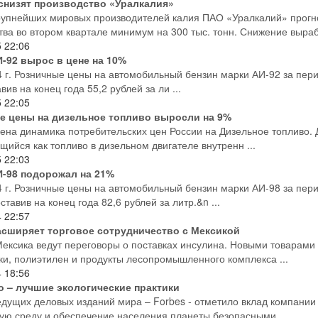
снизят производство «Уралкалия»
рупнейших мировых производителей калия ПАО «Уралкалий» прог
тва во втором квартале минимум на 300 тыс. тонн. Снижение вырабо
5
22:06
-92 вырос в цене на 10%
4 г. Розничные цены на автомобильный бензин марки АИ-92 за пери
вив на конец года 55,2 рублей за ли ...
5
22:05
е цены на дизельное топливо выросли на 9%
ена динамика потребительских цен России на Дизельное топливо. Д
щийся как топливо в дизельном двигателе внутренн ...
5
22:03
И-98 подорожал на 21%
4 г. Розничные цены на автомобильный бензин марки АИ-98 за пери
ставив на конец года 82,6 рублей за литр.&n ...
4
22:57
асширяет торговое сотрудничество с Мексикой
Мексика ведут переговоры о поставках инсулина. Новыми товарами р
ки, полиэтилен и продукты лесопромышленного комплекса ...
4
18:56
о – лучшие экологические практики
едущих деловых изданий мира – Forbes - отметило вклад компании 
ю среду и обеспечение населения планеты безопасными ...