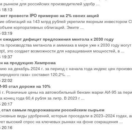
м рынком для российских производителей удобр ...
5
18:13
жет провести IPO примерно на 2% своих акций
е облигаций на 143 млрд рублей укрепили якорным инвестором 
 объем корпоративных облигаций. Эмите ...
5
03:19
и ожидают дефицит предложения ментола к 2030 году
та производства метанола и аммиака в мире уже к 2030 году могут
pt, это создает возможности для наращивания мощностей, в ...
5
19:37
ен на продукцию Химпрома
нию на декабрь 2024 г. за период с начала года индекс цен произ
иродного газа» составил 120,2%. ...
5
22:02
-95 стал дороже на 10%
4 г. Розничные цены на автомобильный бензин марки АИ-95 за пери
а конец года 60,4 рубля за литр. В 2023 г ...
5
20:17
 стал самым подорожавшим российским сырьем
сновные виды удобрений, которые проседали в 2023–2024 годах, а
ует высокий спрос на ключевых рынках на фоне сокращения ...
5
20:16