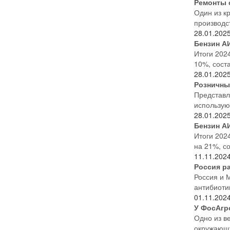
Ремонты 
Один из к
производс
28.01.202
Бензин АИ
Итоги 202
10%, соста
28.01.202
Розничны
Представл
использую
28.01.202
Бензин А
Итоги 202
на 21%, со
11.11.202
Россия р
Россия и 
антибиоти
01.11.202
У ФосАгр
Одно из в
окружающу