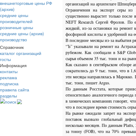
внешнеторговые цены РФ
организаций на архипелаге Шпицбер
(архив)
Ограничения на экспорт серы из 
средние цены
существенно вырастет только после
производителей
NEFT Research Сергей Фролов. По е
розничные цены
жидкой, из-за остановки на ремонт к
средние цены (архив)
фосфорной кислоты и удобрений на е
производство
В последние месяцы из-за выбытия ря
“Ъ” указывали на ремонт на Астраха
Справочник
рубежом. Как сообщали в S&P Globa
каталог организаций
сырья объемом 35 тыс. тонн и на рын
госты
Как сказано в сентябрьском обзоре а
Информация
сократились до 9 тыс. тонн, что в 1,
контакты
эти месяцы направлялась в Марокко. 
реклама
тыс. тонн, пишет Argus.
подписка
По данным Росстата, которые прив
правила сайта
относительно аналогичного периода п
разделы
в химических компаниях говорят, что
поиск
что в последнее время стоимость серы
На рынке ожидали запрет на экспор
поставок вызвало глобальный дефи
несколько месяцев. По данным Platts,
за тонну (FOB), что на 70% превыш