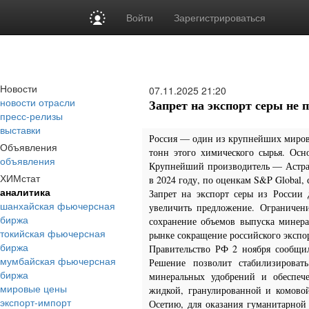
Войти
Зарегистрироваться
Новости
07.11.2025
21:20
новости отрасли
Запрет на экспорт серы не 
пресс-релизы
выставки
Россия — один из крупнейших мировы
Объявления
тонн этого химического сырья. Ос
объявления
Крупнейший производитель — Астрах
ХИМстат
в 2024 году, по оценкам S&P Global, 
аналитика
Запрет на экспорт серы из России
шанхайская фьючерсная
увеличить предложение. Ограничен
биржа
сохранение объемов выпуска минер
токийская фьючерсная
рынке сокращение российского экспор
биржа
Правительство РФ 2 ноября сообщил
мумбайская фьючерсная
Решение позволит стабилизироват
биржа
минеральных удобрений и обеспече
мировые цены
жидкой, гранулированной и комово
экспорт-импорт
Осетию, для оказания гуманитарной