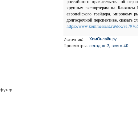
российского правительства об огра
крупным экспортерам на Ближнем В
европейского трейдера, мировому ры
долгосрочной перспективе, сказать с
https://www.kommersant.ru/doc/817976
Источник:
ХимОнлайн.ру
Просмотры:
сегодня:2, всего:40
футер