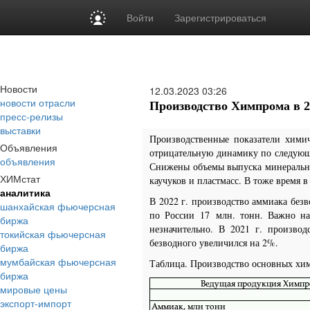
Войти
Зарегистрироваться
Новости
12.03.2023
03:26
новости отрасли
Производство Химпрома в 202
пресс-релизы
выставки
Производственные показатели хими
Объявления
отрицательную динамику по следующ
объявления
Снижены объемы выпуска минеральны
ХИМстат
каучуков и пластмасс. В тоже время 
аналитика
В 2022 г. производство аммиака без
шанхайская фьючерсная
по России
17
млн. тонн. Важно на
биржа
незначительно. В 2021 г. произво
токийская фьючерсная
безводного увеличился на 2%.
биржа
мумбайская фьючерсная
Таблица. Производство основных хим
биржа
мировые цены
экспорт-импорт