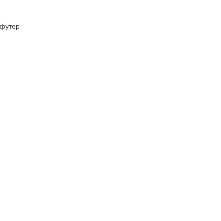
футер