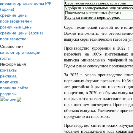
внешнеторговые цены РФ
(архив)
средние цены
производителей
розничные цены
Серы технической газовой по итогам
средние цены (архив)
Важно напомнить, что отечественно
производство
выпуска серы технической газовой уп
Справочник
Производство удобрений в 2022 г.
каталог организаций
пересчете на 100% питательных 
госты
выпуска
минеральных
удобрений з
Информация
Годом ранее совокупное производство
контакты
За 2022 г. упало производство пла
реклама
первичных формах превысило
10
,
3
м
подписка
лет российский рынок пластмасс ди
правила сайта
процентов, в 2020 г. объемы выпуск
разделы
покрываются за счет пластмасс отече
поиск
превышением последнего. Производит
объемов выпуска. Увеличение произво
продукцию из пластмасс.
Производство синтетических каучуко
уровнем предыдущего года сократил