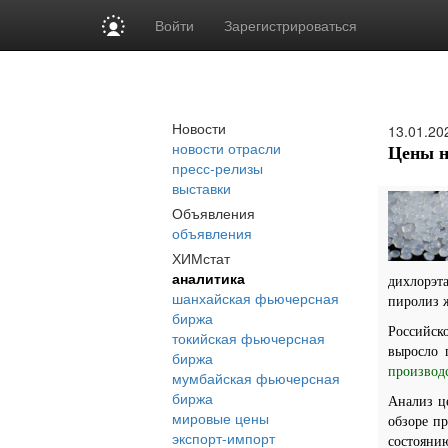
Войти
Зарегистрироваться
Новости
13.01.20
новости отрасли
Цены н
пресс-релизы
выставки
Объявления
объявления
ХИМстат
аналитика
дихлорэта
шанхайская фьючерсная
пиролиз 
биржа
Российск
токийская фьючерсная
выросло 
биржа
производс
мумбайская фьючерсная
биржа
Анализ ц
мировые цены
обзоре п
экспорт-импорт
состояни