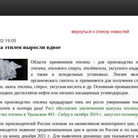
вернуться к списку новостей
22
19:05
а этилен выросли вдвое
Области применения этилена - для производства п
этилена, этилового спирта, этилбензола, уксусного аль
а также в холодильных установках. Этилен явл
органического синтеза и применяется для получения с
н, окись этилена, стирол, уксусная кислота и др. Основным промышлен
жидких дистиллятов нефти или низших насыщенных углеводородов.
ое производство этилена предыдущие пять лет росло умеренными тем
почти в полтора раза!
Рост обусловлен увеличением выпуска этиле
тва этилена в Уральском ФО - Сибур в октябре 2019 г. запустил полиме
ен производителей России основан на ежемесячном мониторинге цен, к
риводится значение средневзвешенных цен в целом по России и по каж
ю на конец декабря 2021 г.
Для выявления динамики цен указывается и