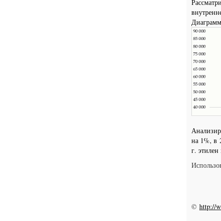
Рассматри
внутренне
Диаграмм
Анализиру
на 1%, в 
г. этилен
Использо
©
http://