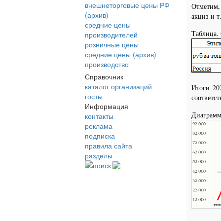
внешнеторговые цены РФ
Отметим,
(архив)
акциз и т.
средние цены
Таблица. 
производителей
розничные цены
средние цены (архив)
производство
Справочник
каталог организаций
Итоги 20
госты
соответст
Информация
Диаграмм
контакты
реклама
подписка
правила сайта
разделы
поиск