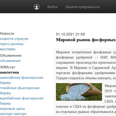
Войти
Зарегистрироваться
Новости
01.10.2021
21:59
новости отрасли
Мировой рынок фосфорных 
пресс-релизы
выставки
Мировое потребление фосфорных уд
Объявления
фосфорных удобрений — DAP, MAP
объявления
сокращение производства произошло в
ХИМстат
мерами. В Марокко и Саудовской Ар
аналитика
торговли фосфорными удобрениями
шанхайская фьючерсная
Турция сократила объемы импорта, п
биржа
Мировы
токийская фьючерсная
2019 г
биржа
заметн
мумбайская фьючерсная
США и 
биржа
пошлин в США на фосфорные удобрен
мировые цены
на отдельных рынках образовывался де
экспорт-импорт