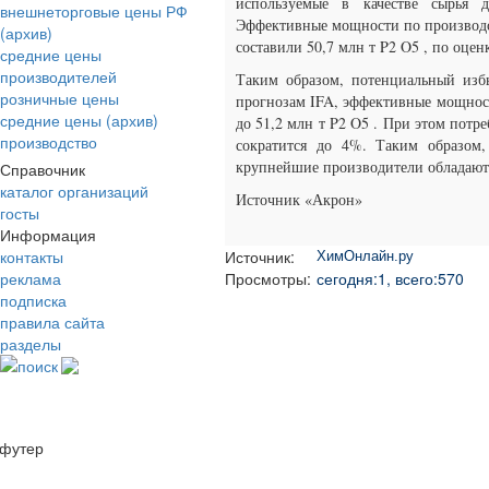
используемые в качестве сырья д
внешнеторговые цены РФ
Эффективные мощности по производст
(архив)
составили 50,7 млн т P2 O5 , по оцен
средние цены
производителей
Таким образом, потенциальный изб
розничные цены
прогнозам IFA, эффективные мощност
средние цены (архив)
до 51,2 млн т P2 O5 . При этом потр
производство
сократится до 4%. Таким образом,
крупнейшие производители обладают 
Справочник
каталог организаций
Источник «Акрон»
госты
Информация
контакты
Источник:
ХимОнлайн.ру
реклама
Просмотры:
сегодня:1, всего:570
подписка
правила сайта
разделы
поиск
футер