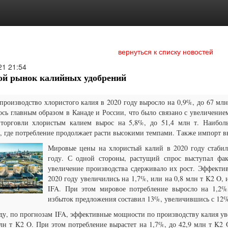
вернуться к списку новостей
21
21:54
й рынок калийных удобрений
роизводство хлористого калия в 2020 году выросло на 0,9%, до 67 млн
сь главным образом в Канаде и России, что было связано с увеличение
торговли хлористым калием вырос на 5,8%, до 51,4 млн т. Наибол
, где потребление продолжает расти высокими темпами. Также импорт 
Мировые цены на хлористый калий в 2020 году стабил
году. С одной стороны, растущий спрос выступал фа
увеличение производства сдерживало их рост. Эффекти
2020 году увеличились на 1,7%, или на 0,8 млн т K2 O, 
IFA. При этом мировое потребление выросло на 1,2%
избыток предложения составил 13%, увеличившись с 12%
ду, по прогнозам IFA, эффективные мощности по производству калия уве
млн т K2 O. При этом потребление вырастет на 1,7%, до 42,9 млн т K