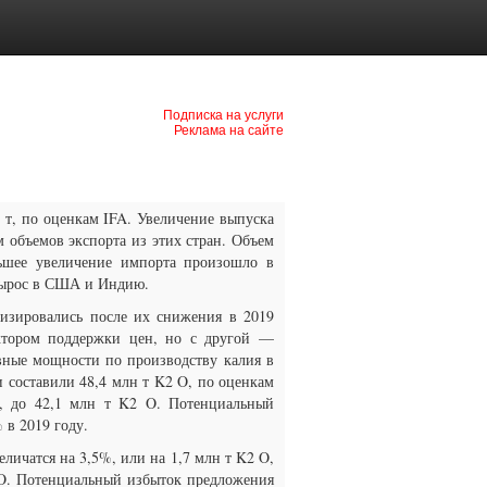
Подписка на услуги
Реклама на сайте
 т, по оценкам IFA. Увеличение выпуска
м объемов экспорта из этих стран. Объем
ьшее увеличение импорта произошло в
вырос в США и Индию.
изировались после их снижения в 2019
ктором поддержки цен, но с другой —
вные мощности по производству калия в
и составили 48,4 млн т K2 O, по оценкам
, до 42,1 млн т K2 O. Потенциальный
 в 2019 году.
личатся на 3,5%, или на 1,7 млн т K2 O,
2 O. Потенциальный избыток предложения