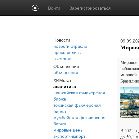
Войти
Зарегистрироваться
Новости
09.09.20
новости отрасли
Мирово
пресс-релизы
выставки
Мировое п
Объявления
наблюдало
объявления
мировой 
ХИМстат
Бразилию
аналитика
шанхайская фьючерсная
биржа
токийская фьючерсная
биржа
мумбайская фьючерсная
биржа
мировые цены
В 2021 го
экспорт-импорт
до 50,1 