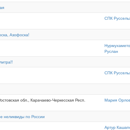
вая
СПК Руссель
ка, Азофоска!
Нурмухамето
Руслан
итра!!
СПК Руссель
остовская обл., Карачаево-Черкесская Респ.
Мария Орло
ое неликвиды по России
Артур Кашап