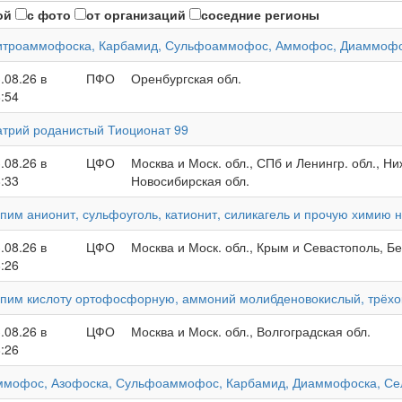
ой
с фото
от организаций
соседние регионы
итроаммофоска, Карбамид, Сульфоаммофос, Аммофос, Диаммофос
.08.26 в
ПФО
Оренбургская обл.
:54
трий роданистый Тиоционат 99
.08.26 в
ЦФО
Москва и Моск. обл., СПб и Ленингр. обл., Ни
:33
Новосибирская обл.
пим анионит, сульфоуголь, катионит, силикагель и прочую химию 
.08.26 в
ЦФО
Москва и Моск. обл., Крым и Севастополь, Бе
:26
пим кислоту ортофосфорную, аммоний молибденовокислый, трёхо
.08.26 в
ЦФО
Москва и Моск. обл., Волгоградская обл.
:26
ммофос, Азофоска, Сульфоаммофос, Карбамид, Диаммофоска, Сел