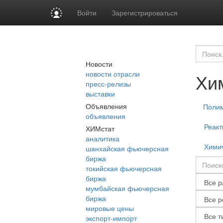
Войти
Зарегистрироваться
Новости
новости отрасли
Хи
пресс-релизы
выставки
Объявления
Поли
объявления
Реакт
ХИМстат
аналитика
Химич
шанхайская фьючерсная
биржа
токийская фьючерсная
биржа
мумбайская фьючерсная
биржа
мировые цены
экспорт-импорт