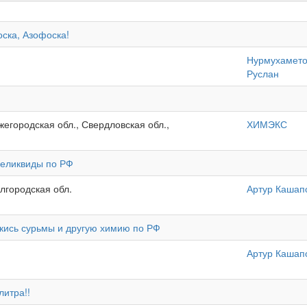
ка, Азофоска!
Нурмухамето
Руслан
жегородская обл., Свердловская обл.,
ХИМЭКС
неликвиды по РФ
лгородская обл.
Артур Кашап
кись сурьмы и другую химию по РФ
Артур Кашап
итра!!