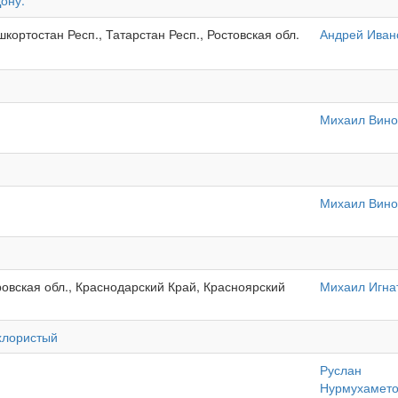
ону.
шкортостан Респ., Татарстан Респ., Ростовская обл.
Андрей Иван
Михаил Вино
Михаил Вино
ровская обл., Краснодарский Край, Красноярский
Михаил Игна
хлористый
Руслан
Нурмухамето