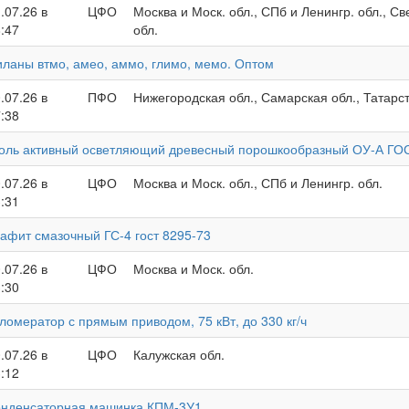
.07.26 в
ЦФО
Москва и Моск. обл., СПб и Ленингр. обл., С
:47
обл.
ланы втмо, амео, аммо, глимо, мемо. Оптом
.07.26 в
ПФО
Нижегородская обл., Самарская обл., Татарст
:38
голь активный осветляющий древесный порошкообразный ОУ-А ГО
.07.26 в
ЦФО
Москва и Моск. обл., СПб и Ленингр. обл.
:31
афит смазочный ГС-4 гост 8295-73
.07.26 в
ЦФО
Москва и Моск. обл.
:30
ломератор с прямым приводом, 75 кВт, до 330 кг/ч
.07.26 в
ЦФО
Калужская обл.
:12
онденсаторная машинка КПМ-3У1