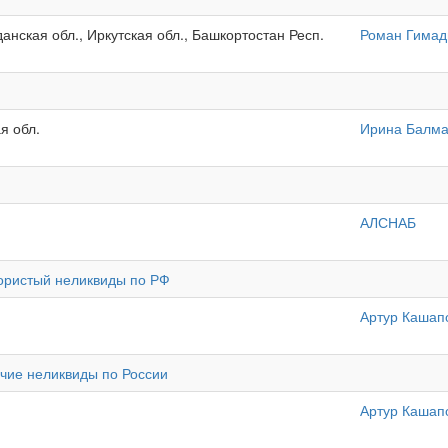
данская обл., Иркутская обл., Башкортостан Респ.
Роман Гимад
я обл.
Ирина Балм
АЛСНАБ
лористый неликвиды по РФ
Артур Кашап
очие неликвиды по России
Артур Кашап