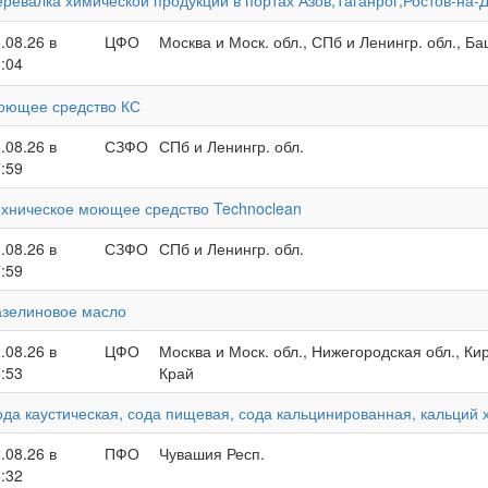
ревалка химической продукции в портах Азов,Таганрог,Ростов-на-Д
.08.26 в
ЦФО
Москва и Моск. обл., СПб и Ленингр. обл., Ба
:04
оющее средство КС
.08.26 в
СЗФО
СПб и Ленингр. обл.
:59
хническое моющее средство Technoclean
.08.26 в
СЗФО
СПб и Ленингр. обл.
:59
азелиновое масло
.08.26 в
ЦФО
Москва и Моск. обл., Нижегородская обл., Ки
:53
Край
да каустическая, сода пищевая, сода кальцинированная, кальций 
.08.26 в
ПФО
Чувашия Респ.
:32