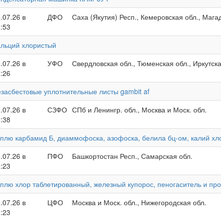
.07.26 в
ДФО
Саха (Якутия) Респ., Кемеровская обл., Мага
:53
альций хлористый
.07.26 в
УФО
Свердловская обл., Тюменская обл., Иркутска
:26
засбестовые уплотнительные листы gambit af
.07.26 в
СЗФО
СПб и Ленингр. обл., Москва и Моск. обл.
:38
плю карбамид Б, диаммофоска, азофоска, белила бц-ом, калий х
.07.26 в
ПФО
Башкортостан Респ., Самарская обл.
:23
плю хлор таблетированный, железный купорос, пеногаситель и пр
.07.26 в
ЦФО
Москва и Моск. обл., Нижегородская обл.
:23