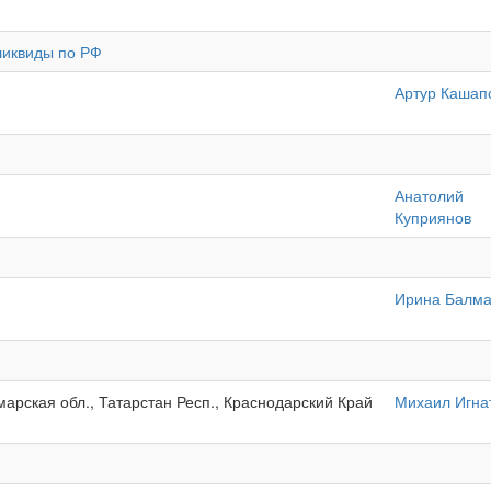
ликвиды по РФ
Артур Кашап
Анатолий
Куприянов
Ирина Балм
марская обл., Татарстан Респ., Краснодарский Край
Михаил Игна