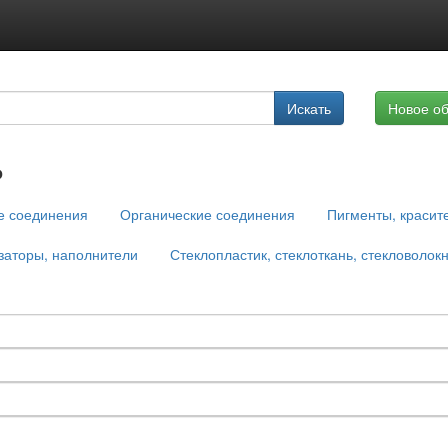
Подписка на услуги
Искать
Новое о
Реклама на сайте
ь
е соединения
Органические соединения
Пигменты, красит
заторы, наполнители
Стеклопластик, стеклоткань, стекловолок