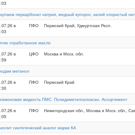
:03
купаем перкарбонат натрия, медный купорос, калий хлористый не
.07.26 в
ПФО
Пермский Край, Удмуртская Респ.
:03
уплю отработанное масло
.07.26 в
ЦФО
Москва и Моск. обл.
:59
родам метанол
.07.26 в
ПФО
Пермский Край
:30
иликоновая жидкость ПМС. Полидиметилсилоксан. Ассортимент
.07.26 в
ПФО
Нижегородская обл., Москва и Моск. обл., Са
:05
иолит синтетический аналог марки КА