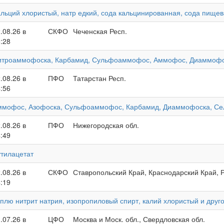
льций хлористый, натр едкий, сода кальцинированная, сода пище
.08.26 в
СКФО
Чеченская Респ.
:28
итроаммофоска, Карбамид, Сульфоаммофос, Аммофос, Диаммофос
.08.26 в
ПФО
Татарстан Респ.
:56
ммофос, Азофоска, Сульфоаммофос, Карбамид, Диаммофоска, Сел
.08.26 в
ПФО
Нижегородская обл.
:49
тилацетат
.08.26 в
СКФО
Ставропольский Край, Краснодарский Край, Р
:19
плю нитрит натрия, изопропиловый спирт, калий хлористый и друг
.07.26 в
ЦФО
Москва и Моск. обл., Свердловская обл.