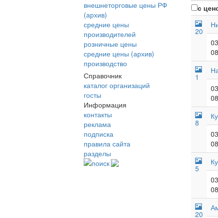
внешнеторговые цены РФ
с цен
(архив)
средние цены
Н
20
производителей
03
розничные цены
08
средние цены (архив)
производство
На
Справочник
1
каталог организаций
03
госты
08
Информация
контакты
Ку
8
реклама
подписка
03
правила сайта
08
разделы
Ку
поиск
5
03
08
А
20