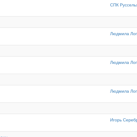
СПК Руссель
Людмила Лоп
Людмила Лоп
Людмила Лоп
Игорь Сереб