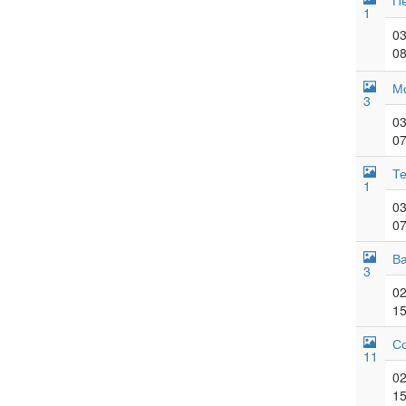
Пе
1
03
08
М
3
03
07
Те
1
03
07
В
3
02
15
Со
11
02
15