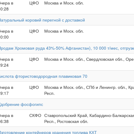
Вчера в
ЦФО
Москва и Моск. обл.
10:28
Натуральный коровий перегной с доставкой
Вчера в
ЦФО
Москва и Моск. обл.
10:00
Продам Хромовая руда 43%-50% Афганистан), 10 000 т/мес, отгрузк
Вчера в
ЦФО
Москва и Моск. обл., Свердловская обл., Оре
09:24
Кислота фтористоводородная плавиковая 70
Вчера в
ЦФО
Москва и Моск. обл., СПб и Ленингр. обл., К
09:17
Респ.
Удобрение фосфогипс
Вчера в
СКФО
Ставропольский Край, Кабардино-Балкарская 
06:38
Респ., Ростовская обл.
Изготовление контейнеров хранения топлива КХТ