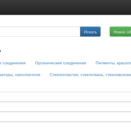
Подписка на услуги
Искать
Новое о
Реклама на сайте
ь
е соединения
Органические соединения
Пигменты, красит
заторы, наполнители
Стеклопластик, стеклоткань, стекловолок