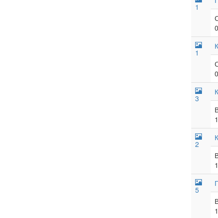
1
1
3
2
П
5