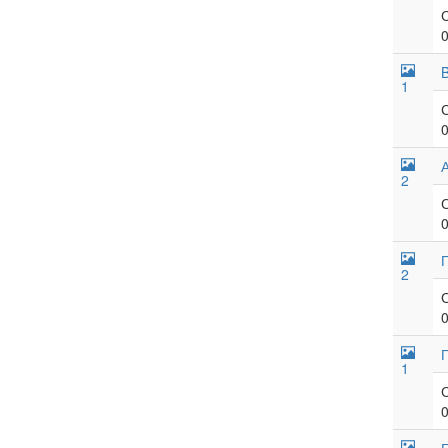
B
1
2
2
1