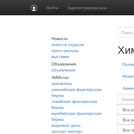
Войти
Зарегистрироваться
Новости
новости отрасли
Хи
пресс-релизы
выставки
Объявления
Поли
объявления
Реакт
ХИМстат
аналитика
Химич
шанхайская фьючерсная
биржа
токийская фьючерсная
биржа
мумбайская фьючерсная
биржа
мировые цены
экспорт-импорт