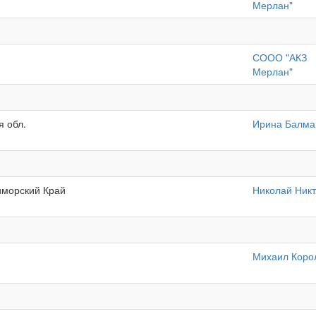
Мерлан"
СООО "АКЗ
Мерлан"
я обл.
Ирина Балм
риморский Край
Николай Никт
Михаил Коро