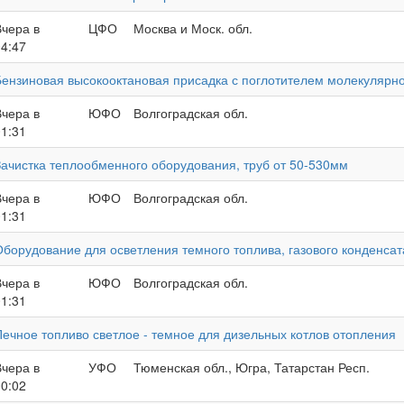
Вчера в
ЦФО
Москва и Моск. обл.
04:47
Бензиновая высокооктановая присадка с поглотителем молекулярно
Вчера в
ЮФО
Волгоградская обл.
01:31
Зачистка теплообменного оборудования, труб от 50-530мм
Вчера в
ЮФО
Волгоградская обл.
01:31
Оборудование для осветления темного топлива, газового конденсат
Вчера в
ЮФО
Волгоградская обл.
01:31
Печное топливо светлое - темное для дизельных котлов отопления
Вчера в
УФО
Тюменская обл., Югра, Татарстан Респ.
00:02