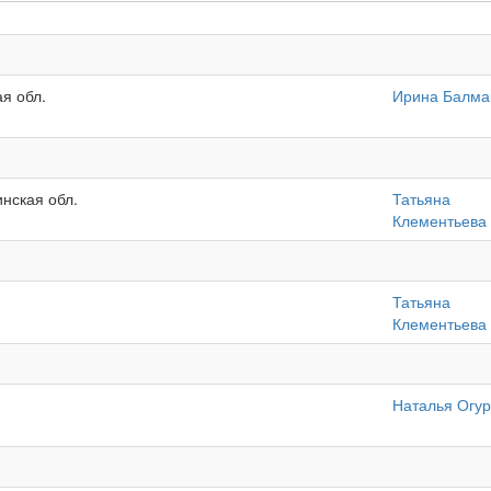
ая обл.
Ирина Балм
инская обл.
Татьяна
Клементьева
Татьяна
Клементьева
Наталья Огу