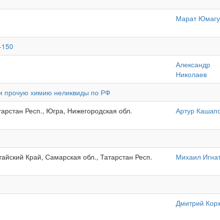
Марат Юмаг
-150
Александр
Николаев
 и прочую химию неликвиды по РФ
тарстан Респ., Югра, Нижегородская обл.
Артур Кашап
тайский Край, Самарская обл., Татарстан Респ.
Михаил Игна
Дмитрий Кор