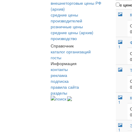
внешнеторговые цены РФ
с цен
(архив)
средние цены
производителей
розничные цены
средние цены (архив)
производство
Справочник
1
каталог организаций
госты
Информация
контакты
реклама
подписка
правила сайта
разделы
поиск
1
Э
1