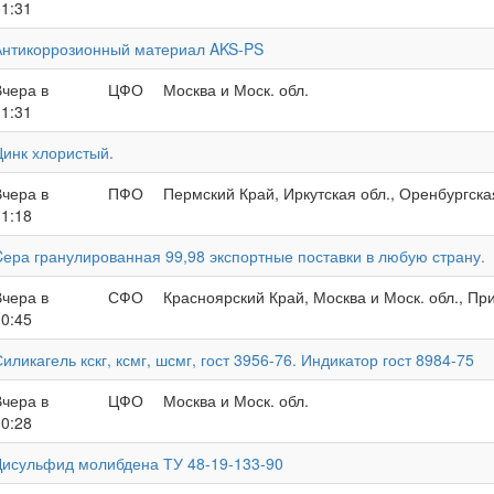
11:31
Антикоррозионный материал AKS-PS
Вчера в
ЦФО
Москва и Моск. обл.
11:31
Цинк хлористый.
Вчера в
ПФО
Пермский Край, Иркутская обл., Оренбургска
11:18
Cера гранулированная 99,98 экспортные поставки в любую страну.
Вчера в
СФО
Красноярский Край, Москва и Моск. обл., П
10:45
иликагель кскг, ксмг, шсмг, гост 3956-76. Индикатор гост 8984-75
Вчера в
ЦФО
Москва и Моск. обл.
10:28
Дисульфид молибдена ТУ 48-19-133-90