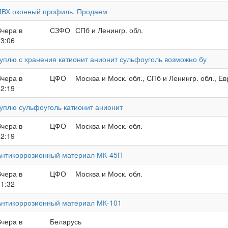
ПВХ оконный профиль. Продаем
Вчера в
СЗФО
СПб и Ленингр. обл.
13:06
куплю с хранения катионит анионит сульфоуголь возможно бу
Вчера в
ЦФО
Москва и Моск. обл., СПб и Ленингр. обл., Е
12:19
куплю сульфоуголь катионит анионит
Вчера в
ЦФО
Москва и Моск. обл.
12:19
Антикоррозионный материал МК-45П
Вчера в
ЦФО
Москва и Моск. обл.
11:32
Антикоррозионный материал МК-101
Вчера в
Беларусь