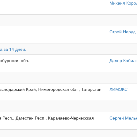
Михаил Коро
Строй Неруд
а за 14 дней.
нбургская обл.
Далер Кабил
раснодарский Край, Нижегородская обл., Татарстан
ХИМЭКС
Респ., Дагестан Респ., Карачаево-Черкесская
Сергей Мель