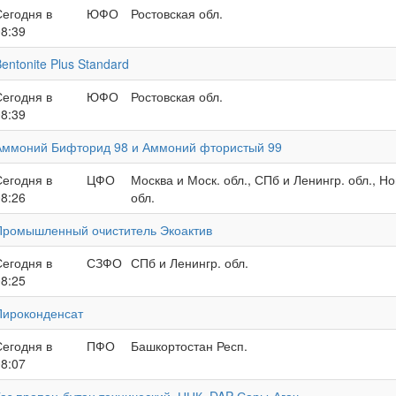
Сегодня в
ЮФО
Ростовская обл.
08:39
entonite Plus Standard
Сегодня в
ЮФО
Ростовская обл.
08:39
Аммоний Бифторид 98 и Аммоний фтористый 99
Сегодня в
ЦФО
Москва и Моск. обл., СПб и Ленингр. обл., Н
08:26
обл.
Промышленный очиститель Экоактив
Сегодня в
СЗФО
СПб и Ленингр. обл.
08:25
Пироконденсат
Сегодня в
ПФО
Башкортостан Респ.
08:07