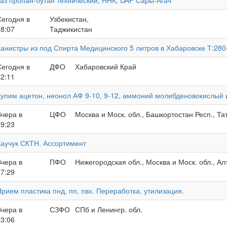
Газ пропан-бутан технический, ННК, DAP Сары-Агач
Сегодня в
Узбекистан,
08:07
Таджикистан
Канистры из под Спирта Медицинского 5 литров в Хабаровске Т:280
Сегодня в
ДФО
Хабаровский Край
02:11
Купим ацетон, неонол АФ 9-10, 9-12, аммоний молибденовокислый
Вчера в
ЦФО
Москва и Моск. обл., Башкортостан Респ., Та
19:23
Каучук СКТН. Ассортимент
Вчера в
ПФО
Нижегородская обл., Москва и Моск. обл., Ал
17:29
рием пластика пнд, пп, пвх. Переработка, утилизация.
Вчера в
СЗФО
СПб и Ленингр. обл.
13:06