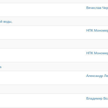
Вячеслав Че
й воды,
НПК Мономе
НПК Мономе
а
Александр Ле
Владимир Во