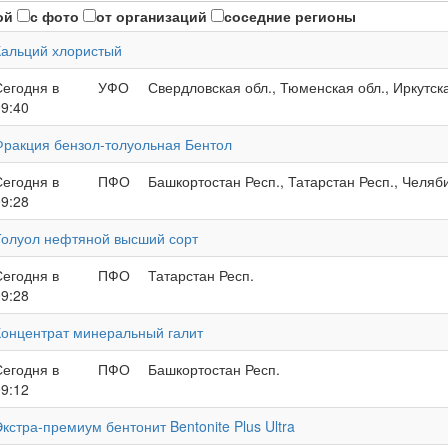
ой
с фото
от организаций
соседние регионы
Кальций хлористый
Сегодня в
УФО
Свердловская обл., Тюменская обл., Иркутск
09:40
Фракция бензол-толуольная Бентол
Сегодня в
ПФО
Башкортостан Респ., Татарстан Респ., Челяб
09:28
Толуол нефтяной высший сорт
Сегодня в
ПФО
Татарстан Респ.
09:28
Концентрат минеральный галит
Сегодня в
ПФО
Башкортостан Респ.
09:12
кстра-премиум бентонит Bentonite Plus Ultra