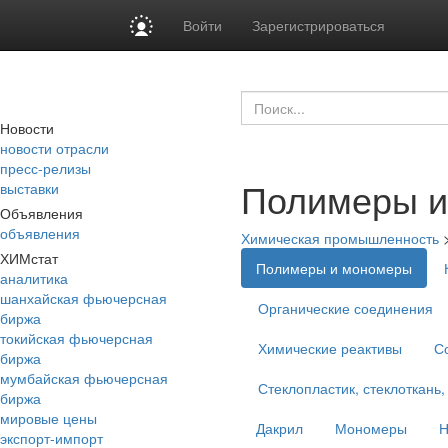
Войти
Зарегистрироваться
Новости
новости отрасли
пресс-релизы
Полимеры и
выставки
Объявления
объявления
Химическая промышленность
ХИМстат
Полимеры и мономеры
аналитика
шанхайская фьючерсная
Органические соединения
биржа
токийская фьючерсная
Химические реактивы
С
биржа
мумбайская фьючерсная
Стеклопластик, стеклоткань,
биржа
мировые цены
Дакрил
Мономеры
Н
экспорт-импорт