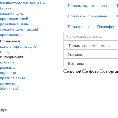
внешнеторговые цены РФ
Полиамиды, капролон
П
(архив)
средние цены
Полимеры природные
П
производителей
розничные цены
Полиэтилен
Полиэфирны
средние цены (архив)
производство
Справочник
каталог организаций
госты
Информация
контакты
реклама
с ценой
с фото
от орга
подписка
правила сайта
разделы
поиск
футер