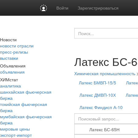
Войти
Зарегистрироваться
Новости
новости отрасли
пресс-релизы
Латекс БС-
выставки
Объявления
объявления
Химическая промышленность
ХИМстат
Латекс БМВП-15/5
Латек
аналитика
шанхайская фьючерсная
Латекс ДМВП-10Х
Латек
биржа
токийская фьючерсная
Латекс Финдисп А-10
биржа
мумбайская фьючерсная
биржа
мировые цены
экспорт-импорт