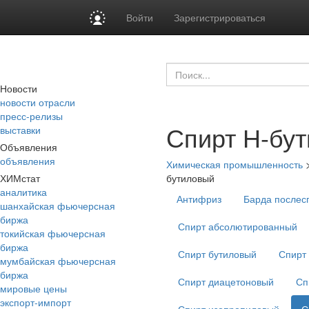
Войти
Зарегистрироваться
Новости
новости отрасли
пресс-релизы
Спирт Н-бу
выставки
Объявления
объявления
Химическая промышленность
ХИМстат
бутиловый
аналитика
Антифриз
Барда послес
шанхайская фьючерсная
биржа
Спирт абсолютированный
токийская фьючерсная
биржа
Спирт бутиловый
Спирт
мумбайская фьючерсная
биржа
Спирт диацетоновый
Сп
мировые цены
экспорт-импорт