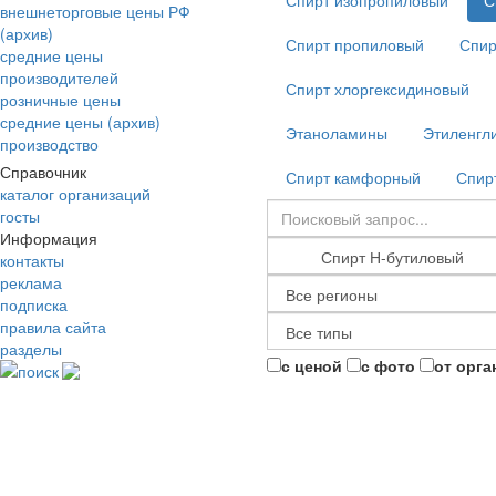
Спирт изопропиловый
С
внешнеторговые цены РФ
(архив)
Спирт пропиловый
Спир
средние цены
производителей
Спирт хлоргексидиновый
розничные цены
средние цены (архив)
Этаноламины
Этиленгл
производство
Справочник
Спирт камфорный
Спир
каталог организаций
госты
Информация
контакты
реклама
подписка
правила сайта
разделы
с ценой
с фото
от орга
поиск