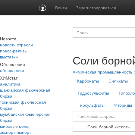
Войти
Зарегистрироваться
Новости
новости отрасли
пресс-релизы
Соли борно
выставки
Объявления
объявления
Химическая промышленность
ХИМстат
Карбонаты
Силикаты
аналитика
шанхайская фьючерсная
Гидросульфиты
Гипохл
биржа
токийская фьючерсная
Тиосульфаты
Фториды
биржа
мумбайская фьючерсная
биржа
мировые цены
экспорт-импорт