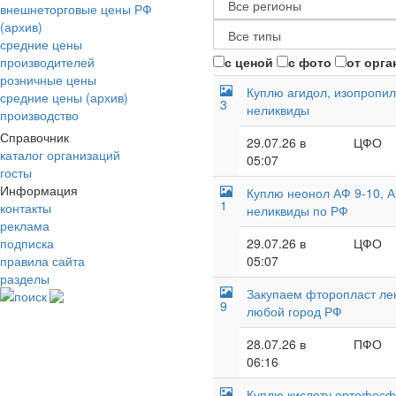
внешнеторговые цены РФ
(архив)
средние цены
производителей
с ценой
с фото
от орга
розничные цены
Куплю агидол, изопропил
средние цены (архив)
3
неликвиды
производство
Справочник
29.07.26 в
ЦФО
каталог организаций
05:07
госты
Информация
Куплю неонол АФ 9-10, А
1
контакты
неликвиды по РФ
реклама
подписка
29.07.26 в
ЦФО
правила сайта
05:07
разделы
Закупаем фторопласт лент
поиск
9
любой город РФ
28.07.26 в
ПФО
06:16
Куплю кислоту ортофосфо