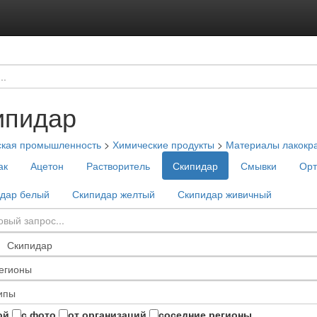
ипидар
ская промышленность
>
Химические продукты
>
Материалы лакокр
ак
Ацетон
Растворитель
Скипидар
Смывки
Орт
дар белый
Скипидар желтый
Скипидар живичный
ой
с фото
от организаций
соседние регионы