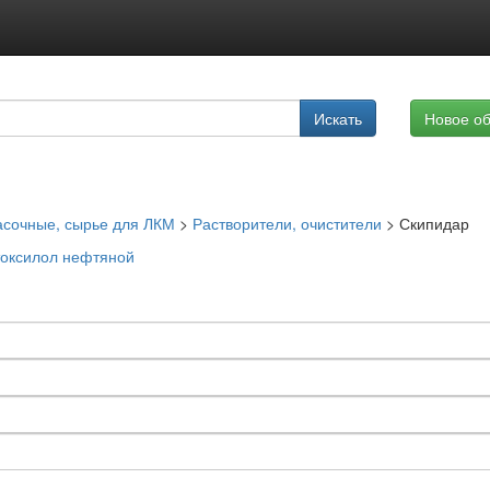
Подписка на услуги
Искать
Новое о
Реклама на сайте
асочные, сырье для ЛКМ
>
Растворители, очистители
>
Скипидар
оксилол нефтяной