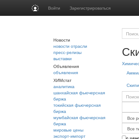
Войти
Зарегистрироваться
Новости
новости отрасли
Ск
пресс-релизы
выставки
Химиче
Объявления
объявления
Амми
ХИМстат
Скипи
аналитика
шанхайская фьючерсная
биржа
токийская фьючерсная
биржа
мумбайская фьючерсная
биржа
мировые цены
экспорт-импорт
с цен