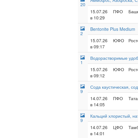
Аммофос, Азофоска, С
20
15.07.26
ПФО
Башк
в 10:29
Bentonite Plus Medium
2
15.07.26
ЮФО
Рост
в 09:17
Водорастворимые удобр
1
15.07.26
ЮФО
Рост
в 09:12
Сода каустическая, со
9
14.07.26
ПФО
Тата
в 14:05
Кальций хлористый, на
9
14.07.26
ЦФО
Тамб
в 14:01