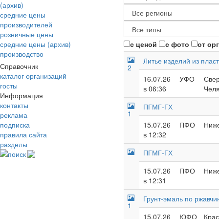
(архив)
средние цены
производителей
розничные цены
средние цены (архив)
с ценой
с фото
от ор
производство
Литье изделий из плас
Справочник
2
каталог организаций
16.07.26
УФО
Свер
госты
в 06:36
Челя
Информация
контакты
ПГМГ-ГХ
1
реклама
подписка
15.07.26
ПФО
Ниже
правила сайта
в 12:32
разделы
ПГМГ-ГХ
поиск
15.07.26
ПФО
Ниже
в 12:31
Грунт-эмаль по ржавчи
1
15.07.26
ЮФО
Крас