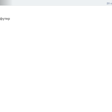
20 о
футер