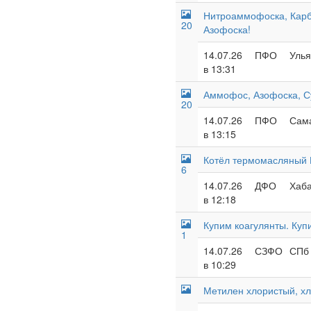
Нитроаммофоска, Кар
20
Азофоска!
14.07.26
ПФО
Улья
в 13:31
Аммофос, Азофоска, С
20
14.07.26
ПФО
Сама
в 13:15
Котёл термомасляный 
6
14.07.26
ДФО
Хаба
в 12:18
Купим коагулянты. Куп
1
14.07.26
СЗФО
СПб 
в 10:29
Метилен хлористый, х