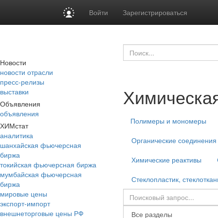
Войти
Зарегистрироваться
Новости
новости отрасли
пресс-релизы
Химическа
выставки
Объявления
объявления
Полимеры и мономеры
ХИМстат
аналитика
Органические соединения
шанхайская фьючерсная
биржа
Химические реактивы
токийская фьючерсная биржа
мумбайская фьючерсная
Стеклопластик, стеклоткан
биржа
мировые цены
экспорт-импорт
внешнеторговые цены РФ