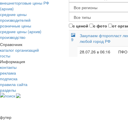
внешнеторговые цены РФ
(архив)
средние цены
производителей
розничные цены
с ценой
с фото
от орга
средние цены (архив)
Закупаем фторопласт лент
производство
9
любой город РФ
Справочник
каталог организаций
28.07.26 в 06:16
ПФО
госты
Информация
контакты
реклама
подписка
правила сайта
разделы
поиск
футер