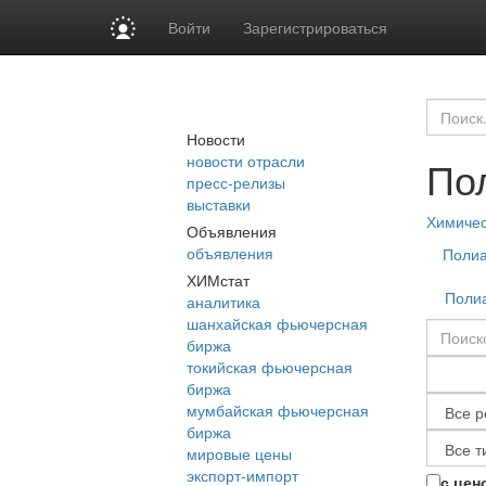
Войти
Зарегистрироваться
Новости
новости отрасли
По
пресс-релизы
выставки
Химиче
Объявления
объявления
Полиа
ХИМстат
Полиа
аналитика
шанхайская фьючерсная
биржа
токийская фьючерсная
биржа
мумбайская фьючерсная
биржа
мировые цены
экспорт-импорт
с цен