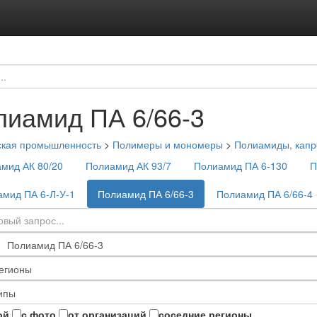
лиамид ПА 6/66-3
ская промышленность
>
Полимеры и мономеры
>
Полиамиды, капр
мид АК 80/20
Полиамид АК 93/7
Полиамид ПА 6-130
П
мид ПА 6-Л-У-1
Полиамид ПА 6/66-3
Полиамид ПА 6/66-4
ой
с фото
от организаций
соседние регионы