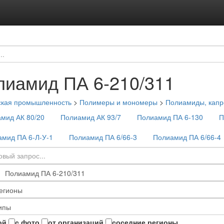
лиамид ПА 6-210/311
ская промышленность
>
Полимеры и мономеры
>
Полиамиды, капр
мид АК 80/20
Полиамид АК 93/7
Полиамид ПА 6-130
П
мид ПА 6-Л-У-1
Полиамид ПА 6/66-3
Полиамид ПА 6/66-4
ой
с фото
от организаций
соседние регионы