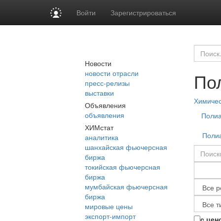
Войти
Зарегистрироваться
Новости
новости отрасли
По
пресс-релизы
выставки
Химиче
Объявления
объявления
Полиа
ХИМстат
Полиа
аналитика
шанхайская фьючерсная
биржа
токийская фьючерсная
биржа
мумбайская фьючерсная
биржа
мировые цены
экспорт-импорт
с цен