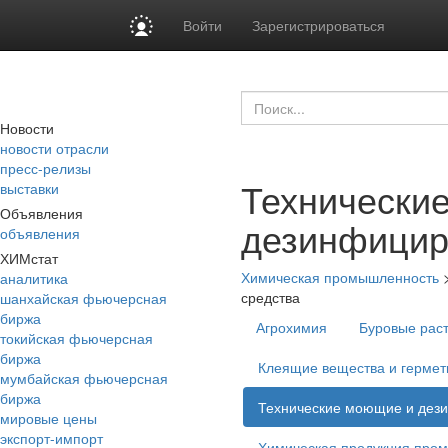
Войти
Зарегистрироваться
Новости
новости отрасли
пресс-релизы
Технически
выставки
Объявления
дезинфицир
объявления
ХИМстат
Химическая промышленность
аналитика
средства
шанхайская фьючерсная
биржа
Агрохимия
Буровые рас
токийская фьючерсная
биржа
Клеящие вещества и гермет
мумбайская фьючерсная
биржа
Технические моющие и дез
мировые цены
экспорт-импорт
Химическая продукция про