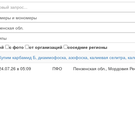
ой
с фото
от организаций
соседние регионы
Купим карбамид Б, диаммофоска, азофоска, калиевая селитра, ка
24.07.26 в 05:09
ПФО
Пензенская обл., Мордовия Рес