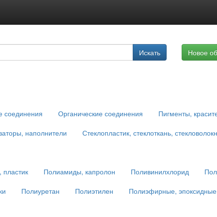
Подписка на услуги
Искать
Новое о
Реклама на сайте
е соединения
Органические соединения
Пигменты, красит
заторы, наполнители
Стеклопластик, стеклоткань, стекловолок
 пластик
Полиамиды, капролон
Поливинилхлорид
Пол
ки
Полиуретан
Полиэтилен
Полиэфирные, эпоксидные