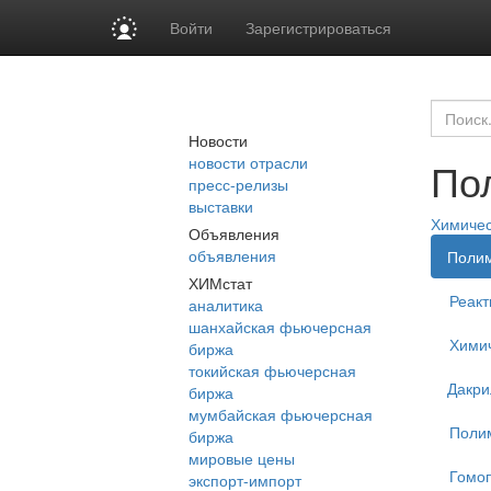
Войти
Зарегистрироваться
Новости
новости отрасли
По
пресс-релизы
выставки
Химиче
Объявления
объявления
Поли
ХИМстат
Реакт
аналитика
шанхайская фьючерсная
Химич
биржа
токийская фьючерсная
Дакри
биржа
мумбайская фьючерсная
Поли
биржа
мировые цены
Гомо
экспорт-импорт