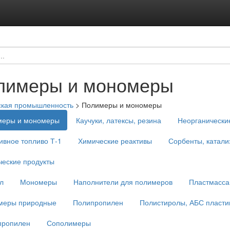
лимеры и мономеры
ская промышленность
>
Полимеры и мономеры
меры и мономеры
Каучуки, латексы, резина
Неорганически
ивное топливо Т-1
Химические реактивы
Сорбенты, катали
еские продукты
л
Мономеры
Наполнители для полимеров
Пластмасса,
меры природные
Полипропилен
Полистиролы, АБС пласти
пропилен
Сополимеры