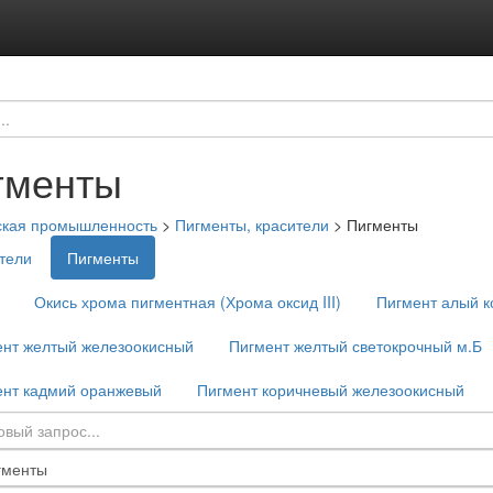
гменты
ская промышленность
>
Пигменты, красители
>
Пигменты
тели
Пигменты
Окись хрома пигментная (Хрома оксид III)
Пигмент алый 
ент желтый железоокисный
Пигмент желтый светокрочный м.Б
ент кадмий оранжевый
Пигмент коричневый железоокисный