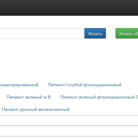
Подписка на услуги
Искать
Новое о
Реклама на сайте
концентрированный
Пигмент голубой фталоцианиновый
Пигмент зеленый м.В
Пигмент зеленый фталоцианиновый 
Пигмент красный железоокисный