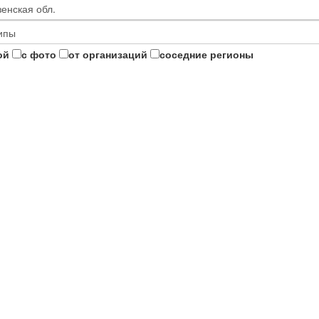
ой
с фото
от организаций
соседние регионы