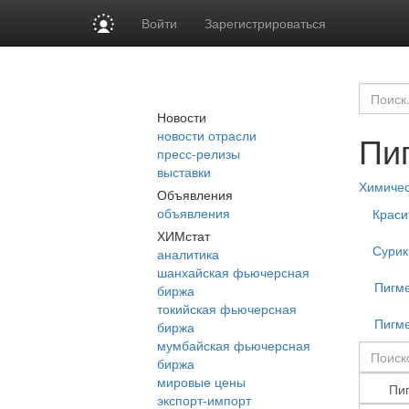
Войти
Зарегистрироваться
Новости
новости отрасли
Пи
пресс-релизы
выставки
Химиче
Объявления
объявления
Краси
ХИМстат
Сурик
аналитика
шанхайская фьючерсная
Пигм
биржа
токийская фьючерсная
Пигм
биржа
мумбайская фьючерсная
биржа
мировые цены
экспорт-импорт