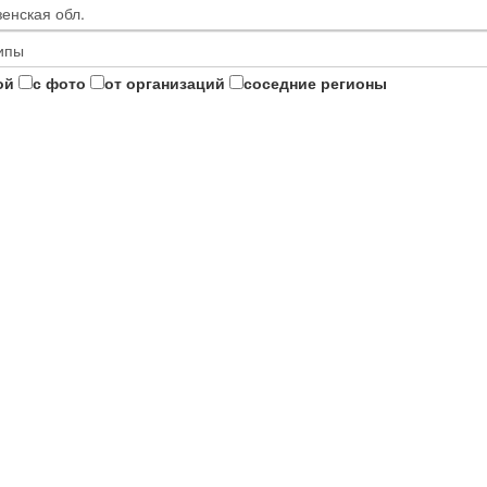
ой
с фото
от организаций
соседние регионы