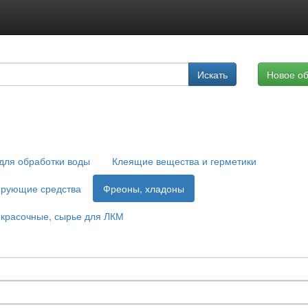
Подписка на услуги
Искать
Новое о
Реклама на сайте
для обработки воды
Клеящие вещества и герметики
ирующие средства
Фреоны, хладоны
красочные, сырье для ЛКМ