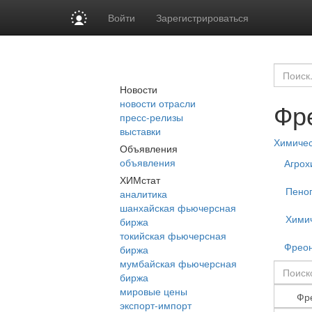
Войти
Зарегистрироваться
Новости
новости отрасли
Фр
пресс-релизы
выставки
Химиче
Объявления
объявления
Агрох
ХИМстат
Пеног
аналитика
шанхайская фьючерсная
Хими
биржа
токийская фьючерсная
Фрео
биржа
мумбайская фьючерсная
биржа
мировые цены
экспорт-импорт