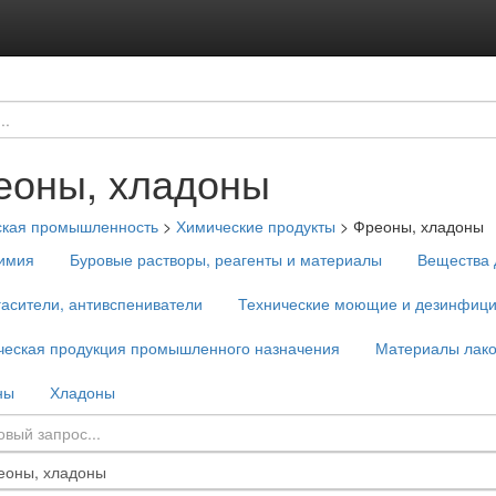
еоны, хладоны
ская промышленность
>
Химические продукты
>
Фреоны, хладоны
имия
Буровые растворы, реагенты и материалы
Вещества 
асители, антивспениватели
Технические моющие и дезинфиц
ческая продукция промышленного назначения
Материалы лако
ны
Хладоны