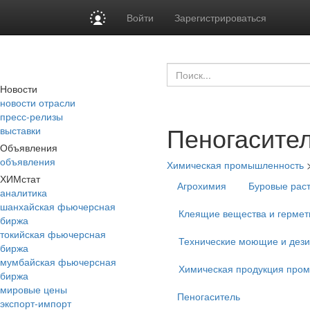
Войти
Зарегистрироваться
Новости
новости отрасли
пресс-релизы
Пеногасител
выставки
Объявления
объявления
Химическая промышленность
ХИМстат
Агрохимия
Буровые рас
аналитика
шанхайская фьючерсная
Клеящие вещества и гермет
биржа
токийская фьючерсная
Технические моющие и дез
биржа
мумбайская фьючерсная
Химическая продукция про
биржа
мировые цены
Пеногаситель
экспорт-импорт