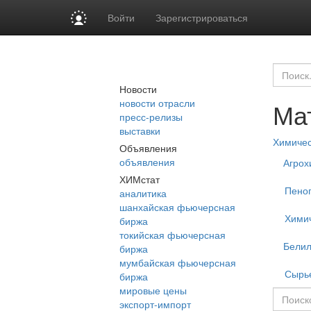
Войти
Зарегистрироваться
Новости
новости отрасли
Ма
пресс-релизы
выставки
Химиче
Объявления
объявления
Агрох
ХИМстат
Пеног
аналитика
шанхайская фьючерсная
Хими
биржа
токийская фьючерсная
Бели
биржа
мумбайская фьючерсная
Сырь
биржа
мировые цены
экспорт-импорт