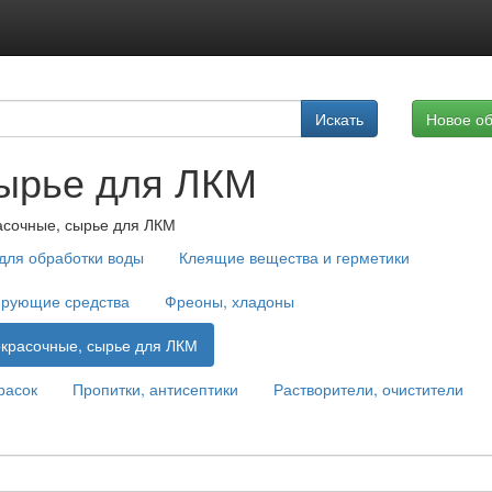
Подписка на услуги
Искать
Новое о
Реклама на сайте
сырье для ЛКМ
асочные, сырье для ЛКМ
для обработки воды
Клеящие вещества и герметики
ирующие средства
Фреоны, хладоны
красочные, сырье для ЛКМ
расок
Пропитки, антисептики
Растворители, очистители