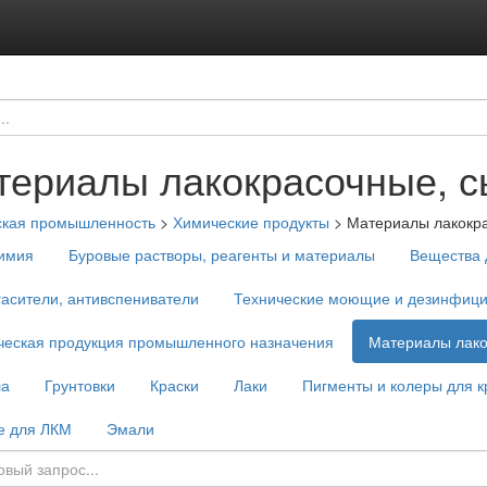
териалы лакокрасочные, 
ская промышленность
>
Химические продукты
>
Материалы лакокр
имия
Буровые растворы, реагенты и материалы
Вещества 
асители, антивспениватели
Технические моющие и дезинфиц
ческая продукция промышленного назначения
Материалы лако
ла
Грунтовки
Краски
Лаки
Пигменты и колеры для к
е для ЛКМ
Эмали