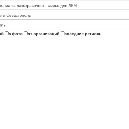
ой
с фото
от организаций
соседние регионы