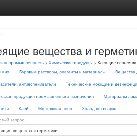
еящие вещества и гермети
ская промышленность
>
Химические продукты
>
Клеящие вещества 
имия
Буровые растворы, реагенты и материалы
Вещества 
асители, антивспениватели
Технические моющие и дезинфиц
ческая продукция промышленного назначения
Материалы лако
тики
Клей
Монтажная пена
Холодная сварка