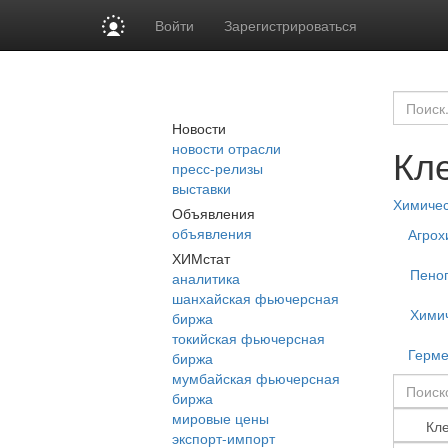
Войти
Зарегистрироваться
Новости
новости отрасли
Кл
пресс-релизы
выставки
Химиче
Объявления
объявления
Агрох
ХИМстат
Пеног
аналитика
шанхайская фьючерсная
Хими
биржа
токийская фьючерсная
Герме
биржа
мумбайская фьючерсная
биржа
мировые цены
экспорт-импорт