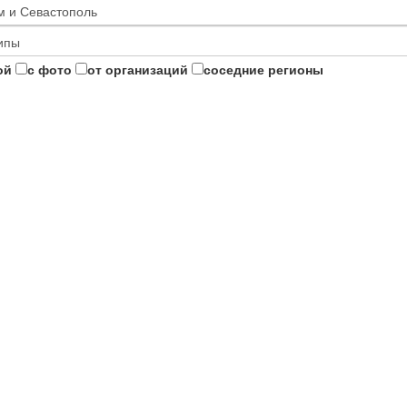
ой
с фото
от организаций
соседние регионы