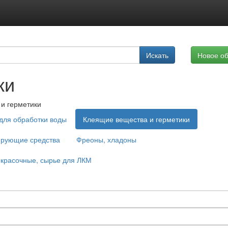
Подписка на услуги
Искать
Новое о
Реклама на сайте
ки
и герметики
для обработки воды
Клеящие вещества и герметики
ирующие средства
Фреоны, хладоны
красочные, сырье для ЛКМ