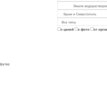
с ценой
с фото
от орга
футер