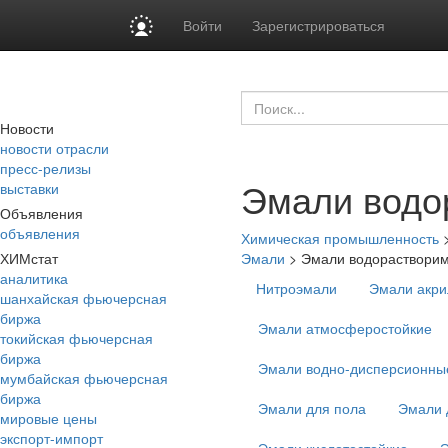
Войти
Зарегистрироваться
Новости
новости отрасли
пресс-релизы
Эмали водо
выставки
Объявления
объявления
Химическая промышленность
ХИМстат
Эмали
>
Эмали водораствори
аналитика
Нитроэмали
Эмали акр
шанхайская фьючерсная
биржа
Эмали атмосферостойкие
токийская фьючерсная
биржа
Эмали водно-дисперсионны
мумбайская фьючерсная
биржа
Эмали для пола
Эмали 
мировые цены
экспорт-импорт