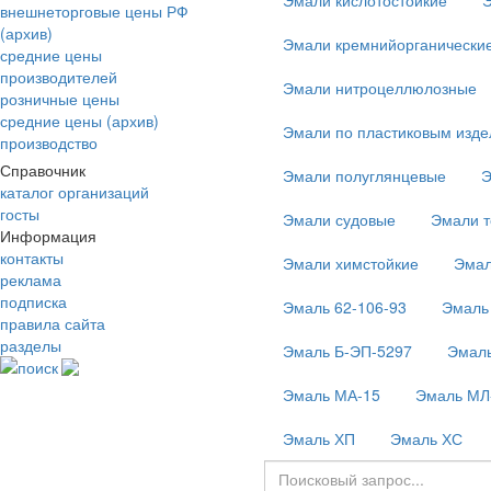
Эмали кислотостойкие
Э
внешнеторговые цены РФ
(архив)
Эмали кремнийорганические
средние цены
производителей
Эмали нитроцеллюлозные
розничные цены
средние цены (архив)
Эмали по пластиковым изд
производство
Справочник
Эмали полуглянцевые
Э
каталог организаций
госты
Эмали судовые
Эмали т
Информация
контакты
Эмали химстойкие
Эмал
реклама
подписка
Эмаль 62-106-93
Эмаль
правила сайта
разделы
Эмаль Б-ЭП-5297
Эмаль
поиск
Эмаль МА-15
Эмаль МЛ
Эмаль ХП
Эмаль ХС