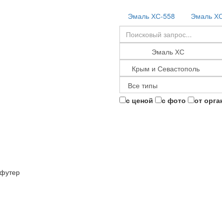
Эмаль ХС-558
Эмаль Х
с ценой
с фото
от орга
футер