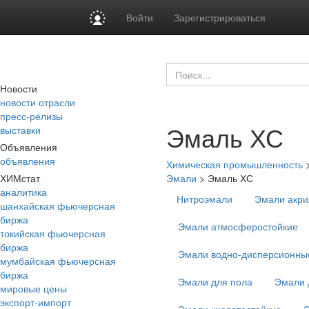
Войти
Зарегистрироваться
Новости
новости отрасли
пресс-релизы
Эмаль ХС
выставки
Объявления
объявления
Химическая промышленность
ХИМстат
Эмали
>
Эмаль ХС
аналитика
Нитроэмали
Эмали акр
шанхайская фьючерсная
биржа
Эмали атмосферостойкие
токийская фьючерсная
биржа
Эмали водно-дисперсионны
мумбайская фьючерсная
биржа
Эмали для пола
Эмали 
мировые цены
экспорт-импорт