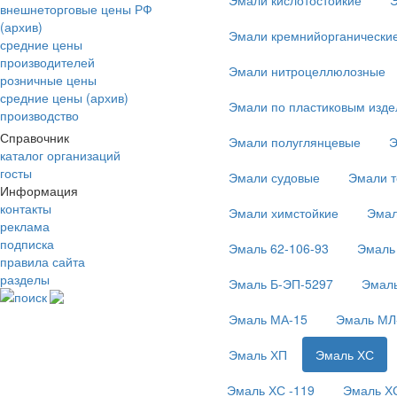
Эмали кислотостойкие
Э
внешнеторговые цены РФ
(архив)
Эмали кремнийорганические
средние цены
производителей
Эмали нитроцеллюлозные
розничные цены
средние цены (архив)
Эмали по пластиковым изд
производство
Справочник
Эмали полуглянцевые
Э
каталог организаций
госты
Эмали судовые
Эмали т
Информация
контакты
Эмали химстойкие
Эмал
реклама
подписка
Эмаль 62-106-93
Эмаль
правила сайта
разделы
Эмаль Б-ЭП-5297
Эмаль
поиск
Эмаль МА-15
Эмаль МЛ
Эмаль ХП
Эмаль ХС
Эмаль ХС -119
Эмаль ХС