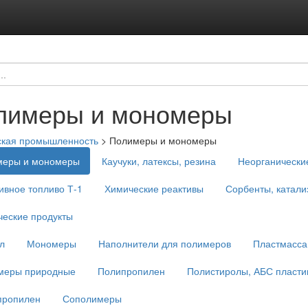
лимеры и мономеры
ская промышленность
>
Полимеры и мономеры
меры и мономеры
Каучуки, латексы, резина
Неорганически
ивное топливо Т-1
Химические реактивы
Сорбенты, катали
еские продукты
л
Мономеры
Наполнители для полимеров
Пластмасса,
меры природные
Полипропилен
Полистиролы, АБС пласти
пропилен
Сополимеры