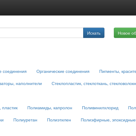
Подписка на услуги
Искать
Новое о
Реклама на сайте
е соединения
Органические соединения
Пигменты, красит
заторы, наполнители
Стеклопластик, стеклоткань, стекловолок
 пластик
Полиамиды, капролон
Поливинилхлорид
Пол
ки
Полиуретан
Полиэтилен
Полиэфирные, эпоксидные