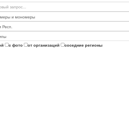
ой
с фото
от организаций
соседние регионы