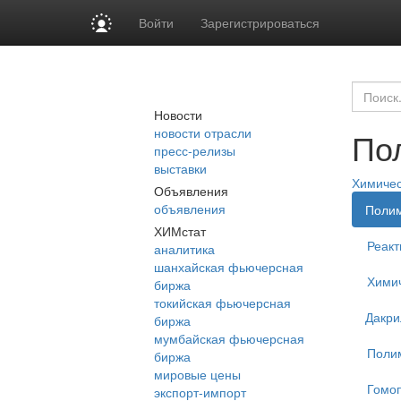
Войти
Зарегистрироваться
Новости
новости отрасли
По
пресс-релизы
выставки
Химиче
Объявления
объявления
Поли
ХИМстат
Реакт
аналитика
шанхайская фьючерсная
Химич
биржа
токийская фьючерсная
Дакри
биржа
мумбайская фьючерсная
Поли
биржа
мировые цены
Гомо
экспорт-импорт