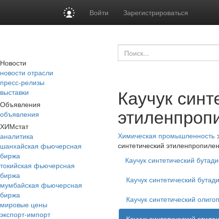
Войти
Зарегистрироваться
Новости
новости отрасли
пресс-релизы
Каучук синт
выставки
Объявления
этиленпроп
объявления
ХИМстат
Химическая промышленность
аналитика
синтетический этиленпропил
шанхайская фьючерсная
биржа
Каучук синтетический бутад
токийская фьючерсная
биржа
Каучук синтетический бута
мумбайская фьючерсная
биржа
Каучук синтетический олиг
мировые цены
экспорт-импорт
Каучук синтетический этил