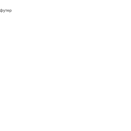
футер