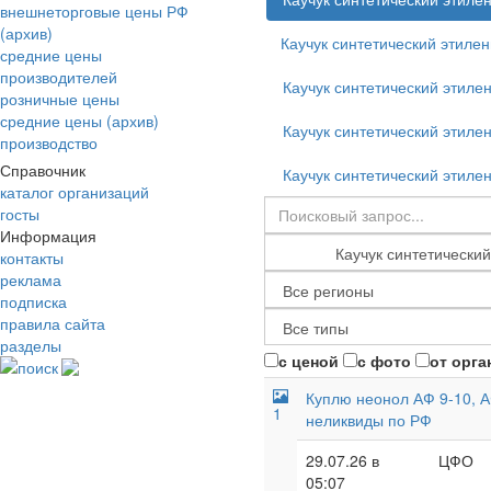
внешнеторговые цены РФ
(архив)
Каучук синтетический этиле
средние цены
производителей
Каучук синтетический этил
розничные цены
средние цены (архив)
Каучук синтетический этил
производство
Справочник
Каучук синтетический этил
каталог организаций
госты
Информация
контакты
реклама
подписка
правила сайта
разделы
с ценой
с фото
от орга
поиск
Куплю неонол АФ 9-10, А
1
неликвиды по РФ
29.07.26 в
ЦФО
05:07