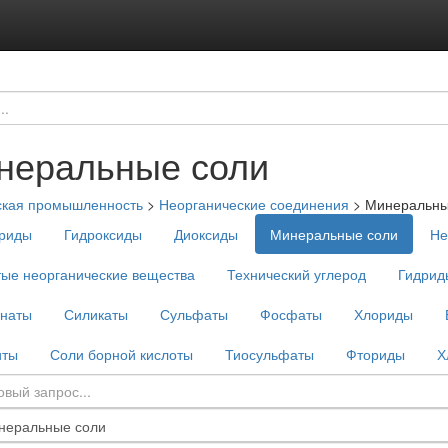
неральные соли
ская промышленность
>
Неорганические соединения
>
Минеральны
риды
Гидроксиды
Диоксиды
Минеральные соли
Не
ые неорганические вещества
Технический углерод
Гидрид
наты
Силикаты
Сульфаты
Фосфаты
Хлориды
иты
Соли борной кислоты
Тиосульфаты
Фториды
Х