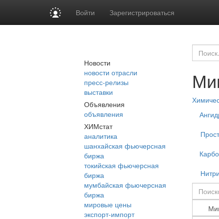
Войти
Зарегистрироваться
Новости
новости отрасли
Ми
пресс-релизы
выставки
Химиче
Объявления
объявления
Ангид
ХИМстат
Прост
аналитика
шанхайская фьючерсная
Карбо
биржа
токийская фьючерсная
Нитр
биржа
мумбайская фьючерсная
биржа
мировые цены
экспорт-импорт