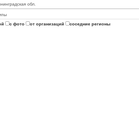
ой
с фото
от организаций
соседние регионы