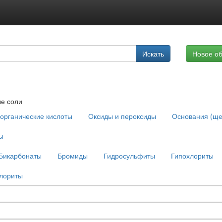
Подписка на услуги
Искать
Новое о
Реклама на сайте
е соли
органические кислоты
Оксиды и пероксиды
Основания (ще
ы
Бикарбонаты
Бромиды
Гидросульфиты
Гипохлориты
лориты