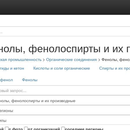
нолы, фенолоспирты и их 
ская промышленность
>
Органические соединения
>
Фенолы, фено
гиды и кетон
Кислоты и соли органические
Спирты и их пр
офенол
Фенолы
ой
с фото
от организаций
соседние регионы