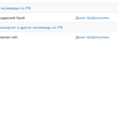
Б неликвиды по РФ
нодарский Край
Денис Шафигуллин
тилацетат и другое неликвиды по РФ
овская обл.
Денис Шафигуллин