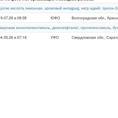
Куплю кислота лимонная, хромовый ангидрид, натр едкий, трилон 
19.07.26 в 08:38
ЮФО
Волгоградская обл., Крас
Закупаем моноэтиленгликоль, диоктилфталат, пропиленгликоль, бу
04.05.26 в 07:16
УФО
Свердловская обл., Сарат