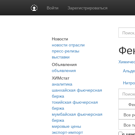
Войти
Зарегистрироваться
Новости
новости отрасли
Фе
пресс-релизы
выставки
Химиче
Объявления
объявления
Альде
ХИМстат
Нитр
аналитика
шанхайская фьючерсная
биржа
токийская фьючерсная
биржа
мумбайская фьючерсная
биржа
мировые цены
экспорт-импорт
с цен