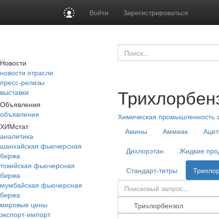
Войти
Зарегистрироваться
Новости
новости отрасли
пресс-релизы
Трихлорбен
выставки
Объявления
объявления
Химическая промышленность
ХИМстат
Амины
Аммиак
Ацет
аналитика
шанхайская фьючерсная
Дихлорэтан
Жидкие про
биржа
токийская фьючерсная
Стандарт-титры
Трихло
биржа
мумбайская фьючерсная
биржа
мировые цены
экспорт-импорт