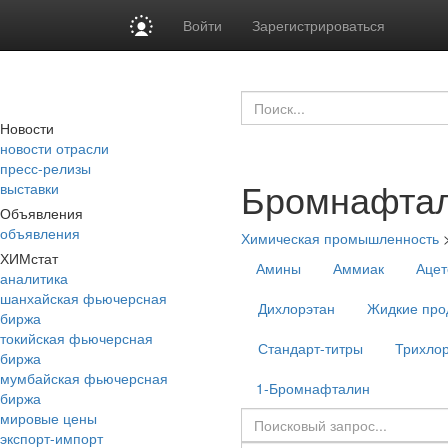
Войти
Зарегистрироваться
Новости
новости отрасли
пресс-релизы
Бромнафта
выставки
Объявления
объявления
Химическая промышленность
ХИМстат
Амины
Аммиак
Ацет
аналитика
шанхайская фьючерсная
Дихлорэтан
Жидкие про
биржа
токийская фьючерсная
Стандарт-титры
Трихло
биржа
мумбайская фьючерсная
1-Бромнафталин
биржа
мировые цены
экспорт-импорт