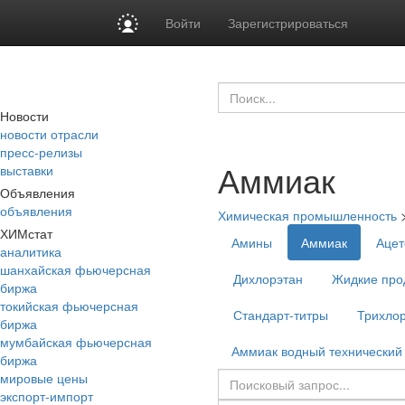
Войти
Зарегистрироваться
Новости
новости отрасли
пресс-релизы
Аммиак
выставки
Объявления
объявления
Химическая промышленность
ХИМстат
Амины
Аммиак
Ацет
аналитика
шанхайская фьючерсная
Дихлорэтан
Жидкие про
биржа
токийская фьючерсная
Стандарт-титры
Трихло
биржа
мумбайская фьючерсная
Аммиак водный технический
биржа
мировые цены
экспорт-импорт