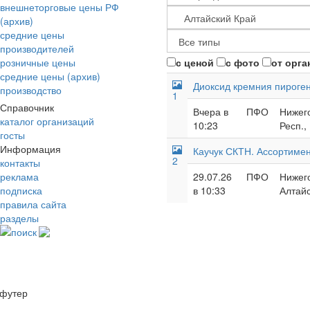
внешнеторговые цены РФ
(архив)
средние цены
производителей
розничные цены
с ценой
с фото
от орга
средние цены (архив)
Диоксид кремния пироге
производство
1
Справочник
Вчера в
ПФО
Нижего
каталог организаций
10:23
Респ.,
госты
Информация
Каучук СКТН. Ассортиме
2
контакты
реклама
29.07.26
ПФО
Нижего
подписка
в 10:33
Алтайс
правила сайта
разделы
поиск
футер