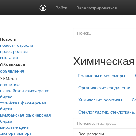
Войти
Зарегистрироваться
Новости
новости отрасли
пресс-релизы
Химическая
выставки
Объявления
объявления
Полимеры и мономеры
ХИМстат
аналитика
Органические соединения
шанхайская фьючерсная
биржа
Химические реактивы
С
токийская фьючерсная
биржа
Стеклопластик, стеклоткань,
мумбайская фьючерсная
биржа
мировые цены
экспорт-импорт